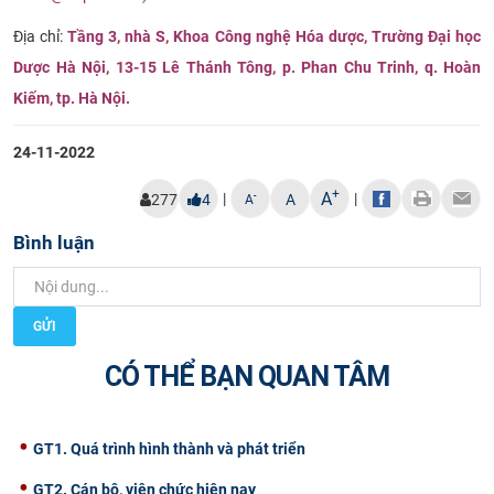
CỰU NGƯỜI HỌC
Địa chỉ:
Tầng 3, nhà S, Khoa Công nghệ Hóa dược, Trường Đại học
Dược Hà Nội, 13-15 Lê Thánh Tông, p. Phan Chu Trinh, q. Hoàn
Kiếm, tp. Hà Nội.
24-11-2022
+
A
|
|
-
277
4
A
A
Bình luận
GỬI
CÓ THỂ BẠN QUAN TÂM
GT1. Quá trình hình thành và phát triển
GT2. Cán bộ, viên chức hiện nay