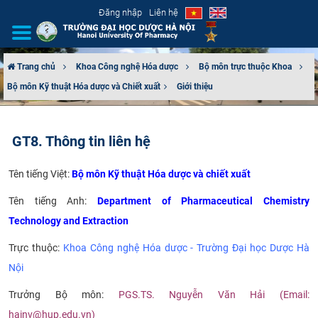
Đăng nhập
Liên hệ
Trang chủ
Khoa Công nghệ Hóa dược
Bộ môn trực thuộc Khoa
Bộ môn Kỹ thuật Hóa dược và Chiết xuất​
Giới thiệu
GIỚI THIỆU
CƠ CẤU TỔ CHỨC
GT8. Thông tin liên hệ
TUYỂN SINH
Tên tiếng Việt:
Bộ môn Kỹ thuật Hóa dược và chiết xuất
ĐÀO TẠO
Tên tiếng Anh:
Department of Pharmaceutical Chemistry
Technology and Extraction
ĐẢM BẢO CHẤT LƯỢNG
Trực thuộc:
Khoa Công nghệ Hóa dược - Trường Đại học Dược Hà
KHOA HỌC CÔNG NGHỆ
Nội
Trưởng Bộ môn:
PGS.TS. Nguyễn Văn Hải (Email:
HTQT
hainv@hup.edu.vn
)