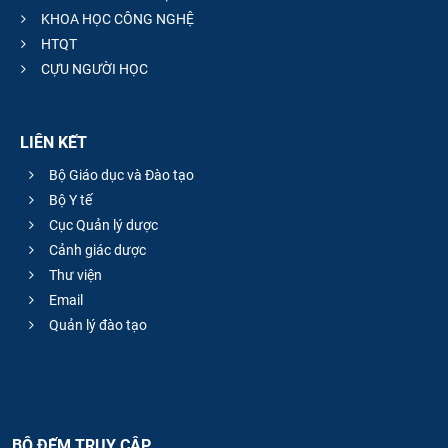
KHOA HỌC CÔNG NGHỆ
HTQT
CỰU NGƯỜI HỌC
LIÊN KẾT
Bộ Giáo dục và Đào tạo
Bộ Y tế
Cục Quản lý dược
Cảnh giác dược
Thư viện
Email
Quản lý đào tạo
BỘ ĐẾM TRUY CẬP