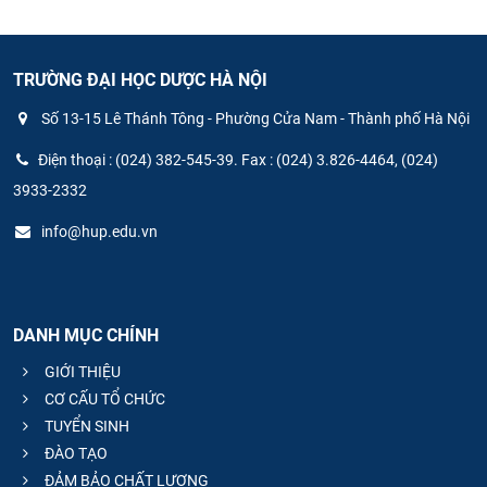
TRƯỜNG ĐẠI HỌC DƯỢC HÀ NỘI
Số 13-15 Lê Thánh Tông - Phường Cửa Nam - Thành phố Hà Nội
Điện thoại : (024) 382-545-39. Fax : (024) 3.826-4464, (024)
3933-2332
info@hup.edu.vn
DANH MỤC CHÍNH
GIỚI THIỆU
CƠ CẤU TỔ CHỨC
TUYỂN SINH
ĐÀO TẠO
ĐẢM BẢO CHẤT LƯỢNG