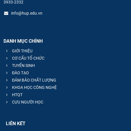
3933-2332
info@hup.edu.vn
DANH MỤC CHÍNH
GIỚI THIỆU
CƠ CẤU TỔ CHỨC
TUYỂN SINH
ĐÀO TẠO
ĐẢM BẢO CHẤT LƯỢNG
KHOA HỌC CÔNG NGHỆ
HTQT
CỰU NGƯỜI HỌC
LIÊN KẾT