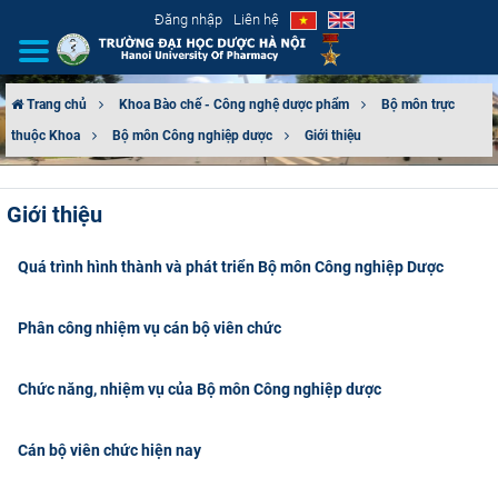
Đăng nhập
Liên hệ
Trang chủ
Khoa Bào chế - Công nghệ dược phẩm
Bộ môn trực
thuộc Khoa
Bộ môn Công nghiệp dược
Giới thiệu
GIỚI THIỆU
CƠ CẤU TỔ CHỨC
Giới thiệu
TUYỂN SINH
Quá trình hình thành và phát triển Bộ môn Công nghiệp Dược
ĐÀO TẠO
Phân công nhiệm vụ cán bộ viên chức
ĐẢM BẢO CHẤT LƯỢNG
Chức năng, nhiệm vụ của Bộ môn Công nghiệp dược
KHOA HỌC CÔNG NGHỆ
Cán bộ viên chức hiện nay
HTQT