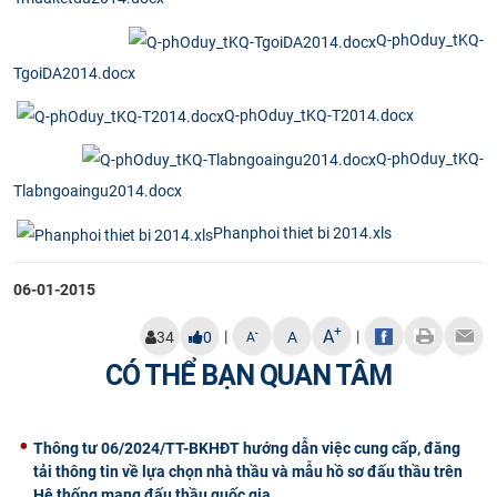
CỰU NGƯỜI HỌC
Q-phOduy_tKQ-
TgoiDA2014.docx
Q-phOduy_tKQ-T2014.docx
Q-phOduy_tKQ-
Tlabngoaingu2014.docx
Phanphoi thiet bi 2014.xls
06-01-2015
+
A
|
|
-
34
0
A
A
CÓ THỂ BẠN QUAN TÂM
Thông tư 06/2024/TT-BKHĐT hướng dẫn việc cung cấp, đăng
tải thông tin về lựa chọn nhà thầu và mẫu hồ sơ đấu thầu trên
Hệ thống mạng đấu thầu quốc gia