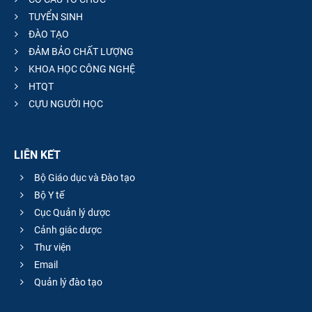
TUYỂN SINH
ĐÀO TẠO
ĐẢM BẢO CHẤT LƯỢNG
KHOA HỌC CÔNG NGHỆ
HTQT
CỰU NGƯỜI HỌC
LIÊN KẾT
Bộ Giáo dục và Đào tạo
Bộ Y tế
Cục Quản lý dược
Cảnh giác dược
Thư viện
Email
Quản lý đào tạo