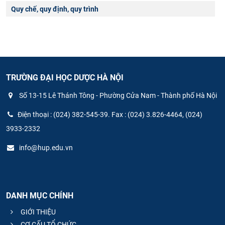
Quy chế, quy định, quy trình
TRƯỜNG ĐẠI HỌC DƯỢC HÀ NỘI
Số 13-15 Lê Thánh Tông - Phường Cửa Nam - Thành phố Hà Nội
Điện thoại : (024) 382-545-39. Fax : (024) 3.826-4464, (024)
3933-2332
info@hup.edu.vn
DANH MỤC CHÍNH
GIỚI THIỆU
CƠ CẤU TỔ CHỨC