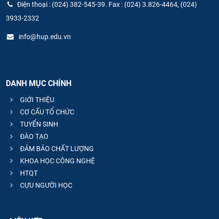
Điện thoại : (024) 382-545-39. Fax : (024) 3.826-4464, (024)
3933-2332
info@hup.edu.vn
DANH MỤC CHÍNH
GIỚI THIỆU
CƠ CẤU TỔ CHỨC
TUYỂN SINH
ĐÀO TẠO
ĐẢM BẢO CHẤT LƯỢNG
KHOA HỌC CÔNG NGHỆ
HTQT
CỰU NGƯỜI HỌC