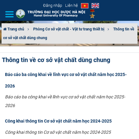
Đăng nhập
Liên hệ
Trang chủ
Phòng Cơ sở vật chất - Vật tư trang thiết bị
Thông tin về
cơ sở vật chất dùng chung
GIỚI THIỆU
CƠ CẤU TỔ CHỨC
Thông tin về cơ sở vật chất dùng chung
TUYỂN SINH
Báo cáo ba công khai về lĩnh vực cơ sở vật chất năm học 2025-
ĐÀO TẠO
2026
Báo cáo ba công khai về lĩnh vực cơ sở vật chất năm học 2025-
ĐẢM BẢO CHẤT LƯỢNG
2026
KHOA HỌC CÔNG NGHỆ
Công khai thông tin Cơ sở vật chất năm học 2024-2025
HTQT
Công khai thông tin Cơ sở vật chất năm học 2024-2025