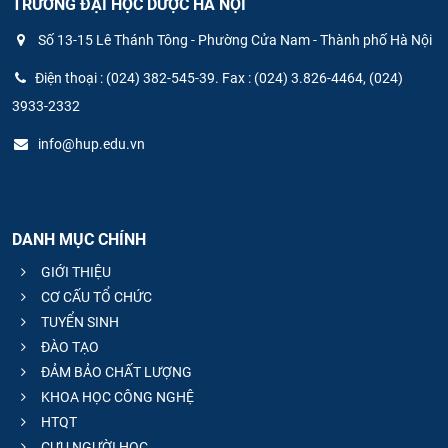
TRƯỜNG ĐẠI HỌC DƯỢC HÀ NỘI
Số 13-15 Lê Thánh Tông - Phường Cửa Nam - Thành phố Hà Nội
Điện thoại : (024) 382-545-39. Fax : (024) 3.826-4464, (024)
3933-2332
info@hup.edu.vn
DANH MỤC CHÍNH
GIỚI THIỆU
CƠ CẤU TỔ CHỨC
TUYỂN SINH
ĐÀO TẠO
ĐẢM BẢO CHẤT LƯỢNG
KHOA HỌC CÔNG NGHỆ
HTQT
CỰU NGƯỜI HỌC