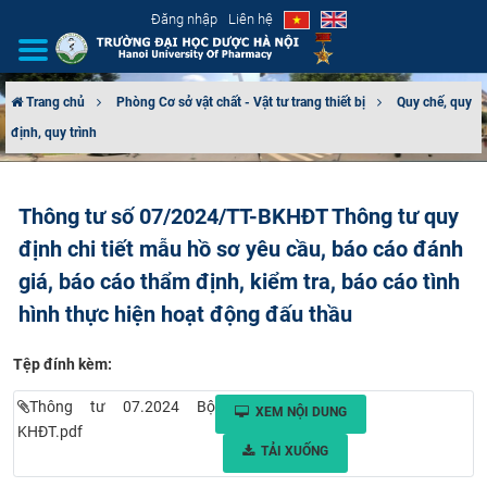
Đăng nhập
Liên hệ
Trang chủ
Phòng Cơ sở vật chất - Vật tư trang thiết bị
Quy chế, quy
định, quy trình
GIỚI THIỆU
CƠ CẤU TỔ CHỨC
Thông tư số 07/2024/TT-BKHĐT Thông tư quy
định chi tiết mẫu hồ sơ yêu cầu, báo cáo đánh
TUYỂN SINH
giá, báo cáo thẩm định, kiểm tra, báo cáo tình
ĐÀO TẠO
hình thực hiện hoạt động đấu thầu
ĐẢM BẢO CHẤT LƯỢNG
Tệp đính kèm:
KHOA HỌC CÔNG NGHỆ
Thông tư 07.2024 Bộ
XEM NỘI DUNG
KHĐT.pdf
TẢI XUỐNG
HTQT