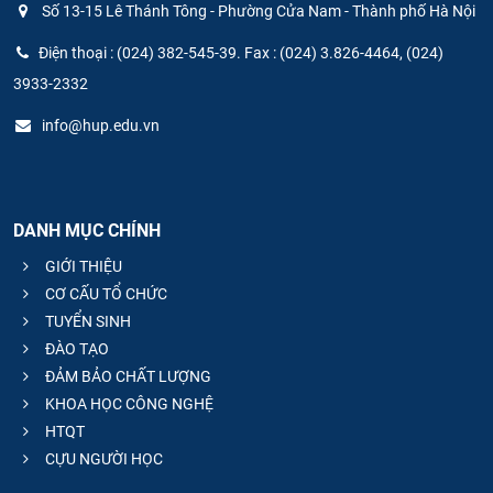
Số 13-15 Lê Thánh Tông - Phường Cửa Nam - Thành phố Hà Nội
Điện thoại : (024) 382-545-39. Fax : (024) 3.826-4464, (024)
3933-2332
info@hup.edu.vn
DANH MỤC CHÍNH
GIỚI THIỆU
CƠ CẤU TỔ CHỨC
TUYỂN SINH
ĐÀO TẠO
ĐẢM BẢO CHẤT LƯỢNG
KHOA HỌC CÔNG NGHỆ
HTQT
CỰU NGƯỜI HỌC