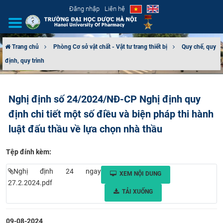
Đăng nhập
Liên hệ
Trang chủ
Phòng Cơ sở vật chất - Vật tư trang thiết bị
Quy chế, quy
định, quy trình
GIỚI THIỆU
CƠ CẤU TỔ CHỨC
Nghị định số 24/2024/NĐ-CP Nghị định quy
định chi tiết một số điều và biện pháp thi hành
TUYỂN SINH
luật đấu thầu về lựa chọn nhà thầu
ĐÀO TẠO
Tệp đính kèm:
ĐẢM BẢO CHẤT LƯỢNG
Nghị định 24 ngay
XEM NỘI DUNG
27.2.2024.pdf
KHOA HỌC CÔNG NGHỆ
TẢI XUỐNG
HTQT
09-08-2024