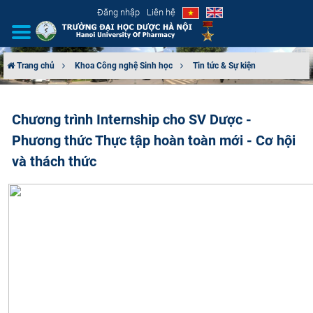
Đăng nhập
Liên hệ
Trang chủ
Khoa Công nghệ Sinh học
Tin tức & Sự kiện
GIỚI THIỆU
Chương trình Internship cho SV Dược -
CƠ CẤU TỔ CHỨC
Phương thức Thực tập hoàn toàn mới - Cơ hội
TUYỂN SINH
và thách thức
ĐÀO TẠO
ĐẢM BẢO CHẤT LƯỢNG
KHOA HỌC CÔNG NGHỆ
HTQT