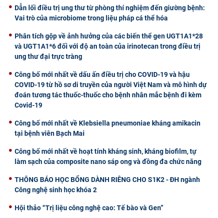
Dẫn lối điều trị ung thư từ phòng thí nghiệm đến giường bệnh:
Vai trò của microbiome trong liệu pháp cá thể hóa
Phân tích gộp về ảnh hưởng của các biến thể gen UGT1A1*28
và UGT1A1*6 đối với độ an toàn của irinotecan trong điều trị
ung thư đại trực tràng
Công bố mới nhất về dấu ấn điều trị cho COVID-19 và hậu
COVID-19 từ hồ sơ di truyền của người Việt Nam và mô hình dự
đoán tương tác thuốc-thuốc cho bệnh nhân mắc bệnh đi kèm
Covid-19
Công bố mới nhất về Klebsiella pneumoniae kháng amikacin
tại bệnh viên Bạch Mai
Công bố mới nhất về hoạt tính kháng sinh, kháng biofilm, tự
làm sạch của composite nano sáp ong và đồng đa chức năng
THÔNG BÁO HỌC BỔNG DÀNH RIÊNG CHO S1K2 - ĐH ngành
Công nghệ sinh học khóa 2
Hội thảo “Trị liệu công nghệ cao: Tế bào và Gen”