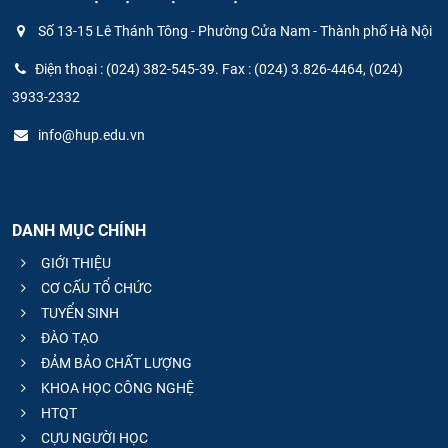
Số 13-15 Lê Thánh Tông - Phường Cửa Nam - Thành phố Hà Nội
Điện thoại : (024) 382-545-39. Fax : (024) 3.826-4464, (024)
3933-2332
info@hup.edu.vn
DANH MỤC CHÍNH
GIỚI THIỆU
CƠ CẤU TỔ CHỨC
TUYỂN SINH
ĐÀO TẠO
ĐẢM BẢO CHẤT LƯỢNG
KHOA HỌC CÔNG NGHỆ
HTQT
CỰU NGƯỜI HỌC