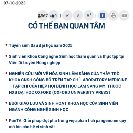
07-10-2023
+
A
|
|
-
567
0
A
A
CÓ THỂ BẠN QUAN TÂM
Tuyển sinh Sau đại học năm 2025
Sinh viên Khoa Công nghệ Sinh học tham quan và thực tập tại
Viện Di truyền Nông nghiệp
NGHIÊN CỨU MỚI VỀ HÓA SINH LÂM SÀNG CỦA THÀY TRÒ
KHOA CNSH CÔNG BỐ TRÊN TẠP CHÍ LABORATORY MEDICINE
– TẠP CHÍ CỦA HIỆP HỘI BỆNH HỌC LÂM SÀNG MỸ, THUỘC
NXB ĐẠI HỌC OXFORD (OXFORD UNIVERSITY PRESS)
BUỔI GIAO LƯU VÀ SINH HOẠT KHOA HỌC CỦA SINH VIÊN
NGÀNH CÔNG NGHỆ SINH HỌC
PanTA: Giải pháp đột phá trong việc phân tích pangenome quy
mô lớn cho hệ vi sinh vật