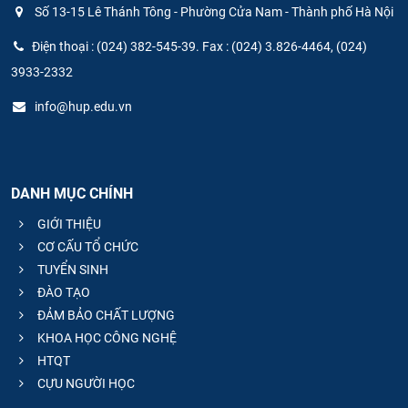
Số 13-15 Lê Thánh Tông - Phường Cửa Nam - Thành phố Hà Nội
Điện thoại : (024) 382-545-39. Fax : (024) 3.826-4464, (024)
3933-2332
info@hup.edu.vn
DANH MỤC CHÍNH
GIỚI THIỆU
CƠ CẤU TỔ CHỨC
TUYỂN SINH
ĐÀO TẠO
ĐẢM BẢO CHẤT LƯỢNG
KHOA HỌC CÔNG NGHỆ
HTQT
CỰU NGƯỜI HỌC