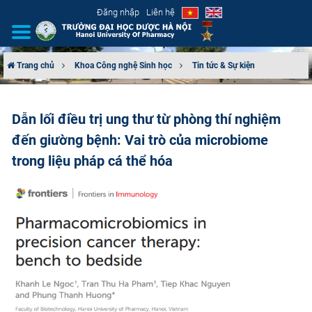
Đăng nhập
Liên hệ
Trang chủ
Khoa Công nghệ Sinh học
Tin tức & Sự kiện
GIỚI THIỆU
Dẫn lối điều trị ung thư từ phòng thí nghiệm
CƠ CẤU TỔ CHỨC
đến giường bệnh: Vai trò của microbiome
TUYỂN SINH
trong liệu pháp cá thể hóa
ĐÀO TẠO
ĐẢM BẢO CHẤT LƯỢNG
KHOA HỌC CÔNG NGHỆ
HTQT