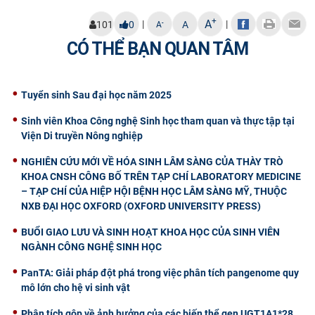
+
A
|
|
-
101
0
A
A
CÓ THỂ BẠN QUAN TÂM
Tuyển sinh Sau đại học năm 2025
Sinh viên Khoa Công nghệ Sinh học tham quan và thực tập tại
Viện Di truyền Nông nghiệp
NGHIÊN CỨU MỚI VỀ HÓA SINH LÂM SÀNG CỦA THÀY TRÒ
KHOA CNSH CÔNG BỐ TRÊN TẠP CHÍ LABORATORY MEDICINE
– TẠP CHÍ CỦA HIỆP HỘI BỆNH HỌC LÂM SÀNG MỸ, THUỘC
NXB ĐẠI HỌC OXFORD (OXFORD UNIVERSITY PRESS)
BUỔI GIAO LƯU VÀ SINH HOẠT KHOA HỌC CỦA SINH VIÊN
NGÀNH CÔNG NGHỆ SINH HỌC
PanTA: Giải pháp đột phá trong việc phân tích pangenome quy
mô lớn cho hệ vi sinh vật
Phân tích gộp về ảnh hưởng của các biến thể gen UGT1A1*28