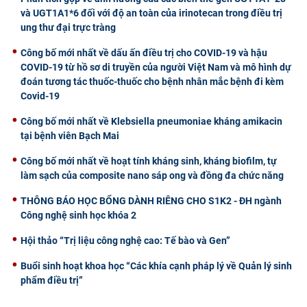
và UGT1A1*6 đối với độ an toàn của irinotecan trong điều trị
ung thư đại trực tràng
Công bố mới nhất về dấu ấn điều trị cho COVID-19 và hậu
COVID-19 từ hồ sơ di truyền của người Việt Nam và mô hình dự
đoán tương tác thuốc-thuốc cho bệnh nhân mắc bệnh đi kèm
Covid-19
Công bố mới nhất về Klebsiella pneumoniae kháng amikacin
tại bệnh viên Bạch Mai
Công bố mới nhất về hoạt tính kháng sinh, kháng biofilm, tự
làm sạch của composite nano sáp ong và đồng đa chức năng
THÔNG BÁO HỌC BỔNG DÀNH RIÊNG CHO S1K2 - ĐH ngành
Công nghệ sinh học khóa 2
Hội thảo “Trị liệu công nghệ cao: Tế bào và Gen”
Buổi sinh hoạt khoa học “Các khía cạnh pháp lý về Quản lý sinh
phẩm điều trị”