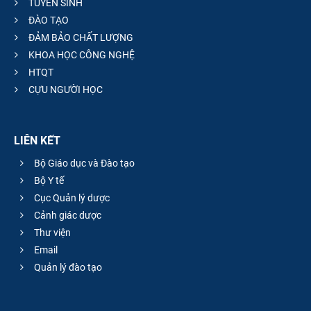
TUYỂN SINH
ĐÀO TẠO
ĐẢM BẢO CHẤT LƯỢNG
KHOA HỌC CÔNG NGHỆ
HTQT
CỰU NGƯỜI HỌC
LIÊN KẾT
Bộ Giáo dục và Đào tạo
Bộ Y tế
Cục Quản lý dược
Cảnh giác dược
Thư viện
Email
Quản lý đào tạo