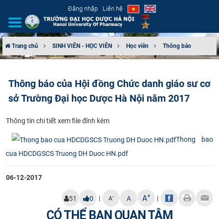
Đăng nhập
Liên hệ
Trang chủ
SINH VIÊN - HỌC VIÊN
Học viên
Thông báo
GIỚI THIỆU
Thông báo của Hội đồng Chức danh giáo sư cơ
CƠ CẤU TỔ CHỨC
sở Trường Đại học Dược Hà Nội năm 2017
TUYỂN SINH
Th​ông tin chi tiết xem file đính kèm
ĐÀO TẠO
Thong bao
cua HDCDGSCS Truong DH Duoc HN.pdf
ĐẢM BẢO CHẤT LƯỢNG
06-12-2017
KHOA HỌC CÔNG NGHỆ
+
A
|
|
-
51
0
A
A
HTQT
CÓ THỂ BẠN QUAN TÂM