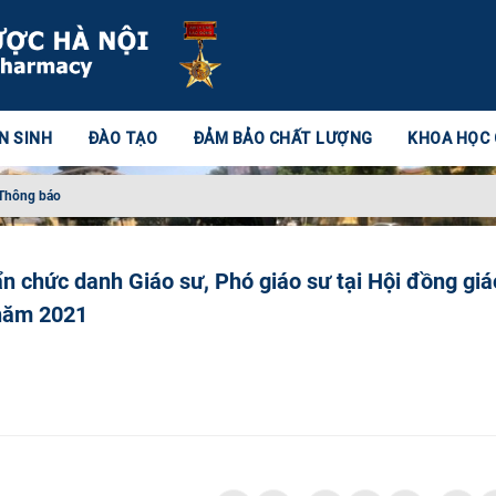
N SINH
ĐÀO TẠO
ĐẢM BẢO CHẤT LƯỢNG
KHOA HỌC
Thông báo
n chức danh Giáo sư, Phó giáo sư tại Hội đồng giá
 năm 2021