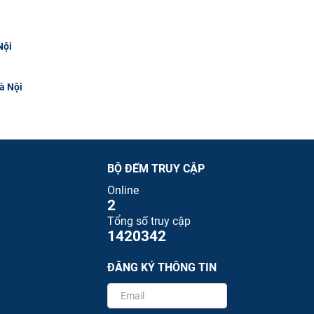
Nội
à Nội
BỘ ĐẾM TRUY CẬP
Online
2
Tổng số truy cập
1420342
ĐĂNG KÝ THÔNG TIN