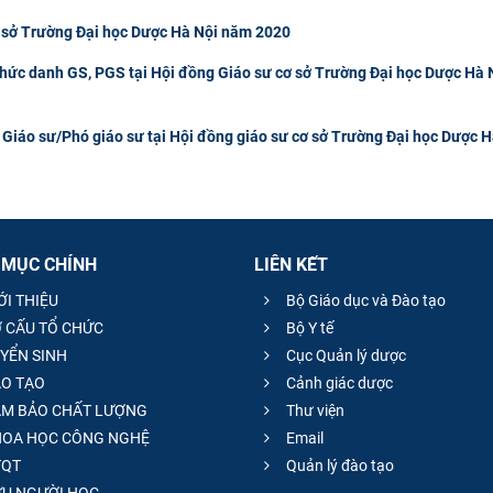
ơ sở Trường Đại học Dược Hà Nội năm 2020
chức danh GS, PGS tại Hội đồng Giáo sư cơ sở Trường Đại học Dược Hà 
 Giáo sư/Phó giáo sư tại Hội đồng giáo sư cơ sở Trường Đại học Dược H
 MỤC CHÍNH
LIÊN KẾT
ỚI THIỆU
Bộ Giáo dục và Đào tạo
 CẤU TỔ CHỨC
Bộ Y tế
YỂN SINH
Cục Quản lý dược
O TẠO
Cảnh giác dược
M BẢO CHẤT LƯỢNG
Thư viện
OA HỌC CÔNG NGHỆ
Email
QT
Quản lý đào tạo