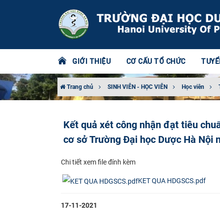
GIỚI THIỆU
CƠ CẤU TỔ CHỨC
TUYỂ
Trang chủ
SINH VIÊN - HỌC VIÊN
Học viên
Kết quả xét công nhận đạt tiêu chuẩ
cơ sở Trường Đại học Dược Hà Nội
​Chi tiết xem file đính kèm
KET QUA HDGSCS.pdf
17-11-2021