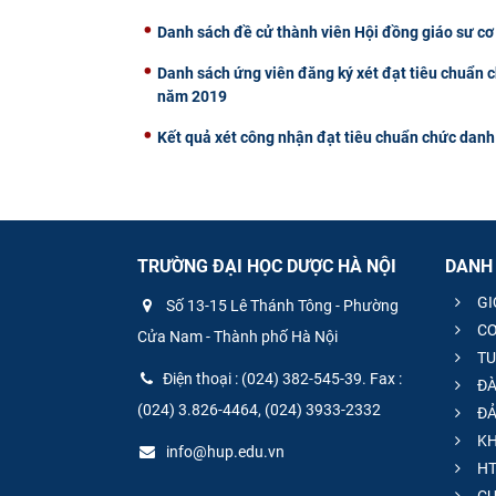
Danh sách đề cử thành viên Hội đồng giáo sư c
Danh sách ứng viên đăng ký xét đạt tiêu chuẩn 
năm 2019
Kết quả xét công nhận đạt tiêu chuẩn chức danh
TRƯỜNG ĐẠI HỌC DƯỢC HÀ NỘI
DANH
GI
Số 13-15 Lê Thánh Tông - Phường
CƠ
Cửa Nam - Thành phố Hà Nội
TU
Điện thoại : (024) 382-545-39. Fax :
ĐÀ
(024) 3.826-4464, (024) 3933-2332
ĐẢ
KH
info@hup.edu.vn
HT