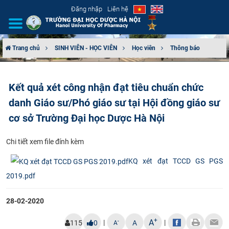
Đăng nhập
Liên hệ
Trang chủ
SINH VIÊN - HỌC VIÊN
Học viên
Thông báo
GIỚI THIỆU
Kết quả xét công nhận đạt tiêu chuẩn chức
CƠ CẤU TỔ CHỨC
danh Giáo sư/Phó giáo sư tại Hội đồng giáo sư
TUYỂN SINH
cơ sở Trường Đại học Dược Hà Nội
ĐÀO TẠO
C​hi tiết xem file đính kèm
KQ xét đạt TCCD GS PGS
ĐẢM BẢO CHẤT LƯỢNG
2019.pdf
KHOA HỌC CÔNG NGHỆ
28-02-2020
HTQT
+
A
|
|
-
115
0
A
A