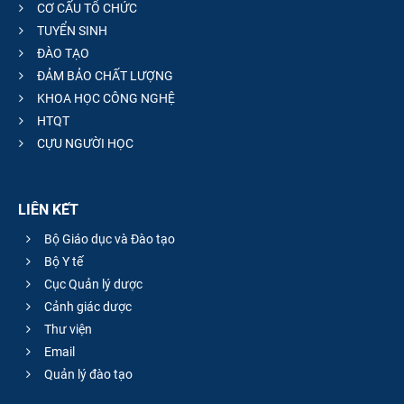
CƠ CẤU TỔ CHỨC
TUYỂN SINH
ĐÀO TẠO
ĐẢM BẢO CHẤT LƯỢNG
KHOA HỌC CÔNG NGHỆ
HTQT
CỰU NGƯỜI HỌC
LIÊN KẾT
Bộ Giáo dục và Đào tạo
Bộ Y tế
Cục Quản lý dược
Cảnh giác dược
Thư viện
Email
Quản lý đào tạo