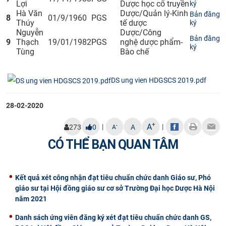
Lợi
Dược học cổ truyền
ký​
​Hà Văn
​Dược/Quản lý-Kinh
Bản đăng
8​
​01/9/1960
​PGS
Thúy
tế dược
ký
​Nguyễn
​D
ược/Công
Bản đăng
9​
Thạch
​19/01/1982
​PGS
nghệ
dược
phẩm-
ký​
Tùng
Bào chế
DS ung vien HDGSCS 2019.pdf
28-02-2020
+
A
|
|
-
273
0
A
A
CÓ THỂ BẠN QUAN TÂM
Kết quả xét công nhận đạt tiêu chuẩn chức danh Giáo sư, Phó
giáo sư tại Hội đồng giáo sư cơ sở Trường Đại học Dược Hà Nội
năm 2021
Danh sách ứng viên đăng ký xét đạt tiêu chuẩn chức danh GS,