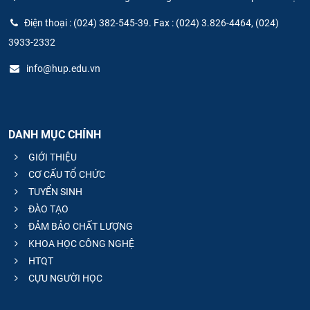
Điện thoại : (024) 382-545-39. Fax : (024) 3.826-4464, (024)
3933-2332
info@hup.edu.vn
DANH MỤC CHÍNH
GIỚI THIỆU
CƠ CẤU TỔ CHỨC
TUYỂN SINH
ĐÀO TẠO
ĐẢM BẢO CHẤT LƯỢNG
KHOA HỌC CÔNG NGHỆ
HTQT
CỰU NGƯỜI HỌC