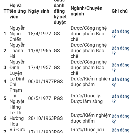
Họ và
danh
CỰU NGƯỜI HỌC
​Ngành/Chuyên
​TT
tên ứng
​Ngày sinh
đăng
​Ghi chú
ngành​
viên​
ký xét
duyệt
​Nguyễn
​Dược/Công nghệ
​Bản đăng
1​
Ngọc
​18/4/1972
​GS
dược phẩm-Bào
ký​
Chiến
chế
​Nguyễn
​Dược/Công nghệ
​Bản đăng
​2
Thanh
​11/8/1965
​GS
dược phẩm-Bào
ký​
Hải
chế
​Nguyễn
​Dược/Công nghệ
​Bản đăng
3​
Đình
​​17/4/1957
​GS
dược phẩm-Bào
ký
Luyện
chế
​Lê Đình
​Dược/Kiểm nghiệm
Bản đăng
​4​
​06/01/1977
​PGS
Chi
dược phẩm
ký
​Phạm
Thị
​Dược/Dược lý-
​Bản đăng
​5
​06/5/1977
​PGS
Nguyệt
Dược lâm sàng
ký
Hằng
​Lê Thị
​Dược/Kiểm
nghiệm
Bản đăng
​6
Hường
​28/10/1963
​PGS
dược phẩm
ký
Hoa
​Vũ Đức
​Dược/Dược liệu-
Bản đăng
​7
​17/11/1983
​PGS