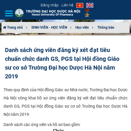
Đăng nhập
Liên hệ
Trang chủ
SINH VIÊN - HỌC VIÊN
Học viên
Thông báo
GIỚI THIỆU
Danh sách ứng viên đăng ký xét đạt tiêu
CƠ CẤU TỔ CHỨC
chuẩn chức danh GS, PGS tại Hội đồng Giáo
TUYỂN SINH
sư cơ sở Trường Đại học Dược Hà Nội năm
2019
ĐÀO TẠO
​Theo quy định của Hội đồng Giáo sư Nhà nước, Trường Đại học Dược
ĐẢM BẢO CHẤT LƯỢNG
Hà Nội công khai hồ sơ ứng viên đăng ký xét đạt tiêu chuẩn chức
danh GS, PGS tại Hội đồng Giáo sư cơ sở Trường Đại học Dược Hà
KHOA HỌC CÔNG NGHỆ
Nội năm 2019.
HTQT
Danh sách các ứng viên và hồ sơ bao gồm:
​Chức