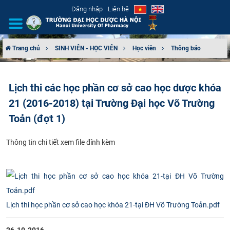
Đăng nhập
Liên hệ
Trang chủ
SINH VIÊN - HỌC VIÊN
Học viên
Thông báo
GIỚI THIỆU
Lịch thi các học phần cơ sở cao học dược khóa
CƠ CẤU TỔ CHỨC
21 (2016-2018) tại Trường Đại học Võ Trường
TUYỂN SINH
Toản (đợt 1)
ĐÀO TẠO
Thông tin​ chi tiết xem file đính kèm​
ĐẢM BẢO CHẤT LƯỢNG
KHOA HỌC CÔNG NGHỆ
Lịch thi học phần cơ sở cao học khóa 21-tại ĐH Võ Trường Toản.pdf
HTQT
26-10-2016