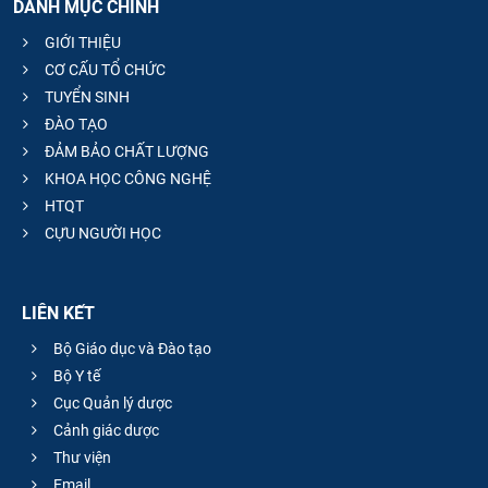
DANH MỤC CHÍNH
GIỚI THIỆU
CƠ CẤU TỔ CHỨC
TUYỂN SINH
ĐÀO TẠO
ĐẢM BẢO CHẤT LƯỢNG
KHOA HỌC CÔNG NGHỆ
HTQT
CỰU NGƯỜI HỌC
LIÊN KẾT
Bộ Giáo dục và Đào tạo
Bộ Y tế
Cục Quản lý dược
Cảnh giác dược
Thư viện
Email