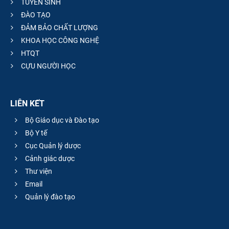
TUYỂN SINH
ĐÀO TẠO
ĐẢM BẢO CHẤT LƯỢNG
KHOA HỌC CÔNG NGHỆ
HTQT
CỰU NGƯỜI HỌC
LIÊN KẾT
Bộ Giáo dục và Đào tạo
Bộ Y tế
Cục Quản lý dược
Cảnh giác dược
Thư viện
Email
Quản lý đào tạo