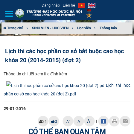
Đăng nhập
Liên hệ
Trang chủ
SINH VIÊN - HỌC VIÊN
Học viên
Thông báo
GIỚI THIỆU
Lịch thi các học phần cơ sở bắt buộc cao học
CƠ CẤU TỔ CHỨC
khóa 20 (2014-2015) (đợt 2)
TUYỂN SINH
Thô​ng tin chi tiết xem file đính kèm
ĐÀO TẠO
Lịch thi học
phần cơ sở cao học khóa 20 (đợt 2).pdf
ĐẢM BẢO CHẤT LƯỢNG
29-01-2016
KHOA HỌC CÔNG NGHỆ
+
A
|
|
-
31
0
A
A
HTQT
CÓ THỂ BẠN QUAN TÂM