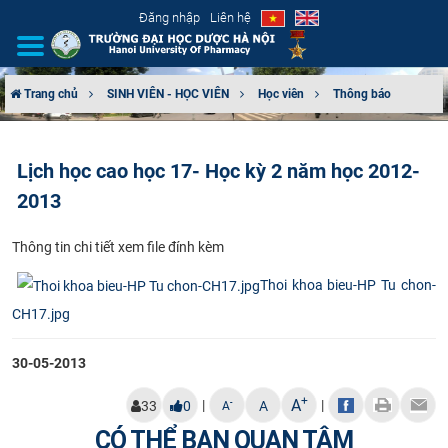
Đăng nhập
Liên hệ
Trang chủ
SINH VIÊN - HỌC VIÊN
Học viên
Thông báo
GIỚI THIỆU
Lịch học cao học 17- Học kỳ 2 năm học 2012-
CƠ CẤU TỔ CHỨC
2013
TUYỂN SINH
T​hông tin chi tiết xem file đính kèm
ĐÀO TẠO
Thoi khoa bieu-HP Tu chon-
CH17.jpg
ĐẢM BẢO CHẤT LƯỢNG
30-05-2013
KHOA HỌC CÔNG NGHỆ
+
A
|
|
-
33
0
A
A
HTQT
CÓ THỂ BẠN QUAN TÂM