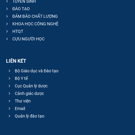
TUYỂN SINH
ĐÀO TẠO
ĐẢM BẢO CHẤT LƯỢNG
KHOA HỌC CÔNG NGHỆ
HTQT
CỰU NGƯỜI HỌC
LIÊN KẾT
Bộ Giáo dục và Đào tạo
Bộ Y tế
Cục Quản lý dược
Cảnh giác dược
Thư viện
Email
Quản lý đào tạo