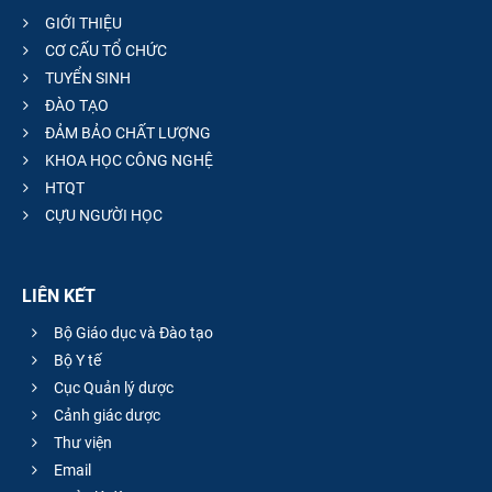
GIỚI THIỆU
CƠ CẤU TỔ CHỨC
TUYỂN SINH
ĐÀO TẠO
ĐẢM BẢO CHẤT LƯỢNG
KHOA HỌC CÔNG NGHỆ
HTQT
CỰU NGƯỜI HỌC
LIÊN KẾT
Bộ Giáo dục và Đào tạo
Bộ Y tế
Cục Quản lý dược
Cảnh giác dược
Thư viện
Email