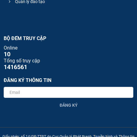
Quản lý đào tạo
BỘ ĐẾM TRUY CẬP
Online
10
Tổng số truy cập
1416561
ĐĂNG KÝ THÔNG TIN
ĐĂNG KÝ
Giấy phép: số 14/GP-TTĐT do Cục Quản lý Phát thanh, Truyền hình và Thông tin