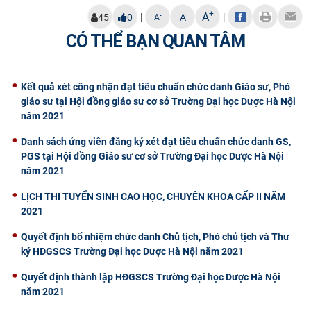
+
CỰU NGƯỜI HỌC
A
|
|
-
45
0
A
A
CÓ THỂ BẠN QUAN TÂM
Kết quả xét công nhận đạt tiêu chuẩn chức danh Giáo sư, Phó
giáo sư tại Hội đồng giáo sư cơ sở Trường Đại học Dược Hà Nội
năm 2021
Danh sách ứng viên đăng ký xét đạt tiêu chuẩn chức danh GS,
PGS tại Hội đồng Giáo sư cơ sở Trường Đại học Dược Hà Nội
năm 2021
​LỊCH THI TUYỂN SINH CAO HỌC, CHUYÊN KHOA CẤP II NĂM
2021
Quyết định bổ nhiệm chức danh Chủ tịch, Phó chủ tịch và Thư
ký HĐGSCS Trường Đại học Dược Hà Nội năm 2021
Quyết định thành lập HĐGSCS Trường Đại học Dược Hà Nội
năm 2021