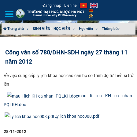
Đăng nhập
Liên hệ
Trang chủ
SINH VIÊN - HỌC VIÊN
Học viên
Thông báo
GIỚI THIỆU
Công văn số 780/DHN-SDH ngày 27 tháng 11
CƠ CẤU TỔ CHỨC
năm 2012
TUYỂN SINH
​Về việc cung cấp lý lịch khoa học các cán bộ có trình độ từ Tiến sĩ trở
lên
ĐÀO TẠO
mau li lich KH ca nhan-
ĐẢM BẢO CHẤT LƯỢNG
PQLKH.doc
KHOA HỌC CÔNG NGHỆ
Ly lich khoa hoc008.pdf
HTQT
28-11-2012