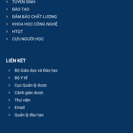
TUYỂN SINH
ĐÀO TẠO
ĐẢM BẢO CHẤT LƯỢNG
KHOA HỌC CÔNG NGHỆ
HTQT
CỰU NGƯỜI HỌC
LIÊN KẾT
Bộ Giáo dục và Đào tạo
Bộ Y tế
Cục Quản lý dược
Cảnh giác dược
Thư viện
Email
Quản lý đào tạo