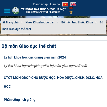
Đăng nhập
Liên hệ
Trang chủ
Khoa Khoa học cơ bản
Bộ môn trực thuộc Khoa
Bộ
môn Giáo dục thể chất
GIỚI THIỆU
CƠ CẤU TỔ CHỨC
Bộ môn Giáo dục thể chất
TUYỂN SINH
Lý lịch khoa học các giảng viên năm 2024
ĐÀO TẠO
Lý lịch khoa học các giảng viên bộ môn giáo dục thể chất
ĐẢM BẢO CHẤT LƯỢNG
CTCT MÔN GDQP CHO DƯỢC HỌC, HÓA DƯỢC, CNSH, DCLC, HÓA
HỌC
KHOA HỌC CÔNG NGHỆ
Phân công lịch giảng
HTQT