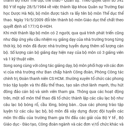
thành Bộ môn Thể dục thể thao - Quân sự. Theo quyết định số 392
CỰU NGƯỜI HỌC
Bộ Y tế ngày 28/5/1984 về việc thành lập khoa Quân sự Trường Đại
học Dược Hà Nội, bộ môn được tách ra lấy tên bộ môn Thể dục thể
thao. Ngày 19/5/2009 đổi tên thành bộ môn Giáo dục thể chất theo
quyết định số 177/Q Đ-HDH.
Khi mới thành lập bộ môn có 2 người, qua quá trình phát triển cũng
như đáp ứng yêu cầu nhiệm vụ giảng dạy của nhà trường trong từng
thời kỳ, bộ môn đã được nhà trường tuyển dụng thêm số lượng cán
bộ. Số lượng cán bộ giảng dạy hiện nay của bộ môn có 3 giảng viên
và 1 kỹ thuật viên.
Song song cùng với công tác giảng dạy, bộ môn phối hợp với các đơn
vị của nhà trường như Ban chấp hành Công đoàn, Phòng Công tác
chính trị, Đoàn thanh niên CS HCM..thường xuyên tổ chức các phong
trào tập luyện và thi đấu thể thao, tạo sân chơi lành mạnh, thu hút
đông đảo cán bộ và sinh viên tham gia. Thông qua các hoạt động
trên, một số môn thể thao đã tổ chức thành lập các câu lạc bộ như
câu lạc bộ bóng rổ, cầu lông, bóng bàn...Qua các phong trào tập
luyện từ các câu lạc bộ, bộ môn đã xây dựng được đội tuyển các
môn thi đấu của trường tham gia thi đấu các giải của Bộ Y tế , Bộ
Giáo dục - Đào tạo, Công đoàn ngành và các đơn vị tổ chức khác và