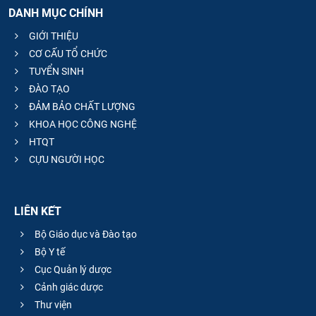
DANH MỤC CHÍNH
GIỚI THIỆU
CƠ CẤU TỔ CHỨC
TUYỂN SINH
ĐÀO TẠO
ĐẢM BẢO CHẤT LƯỢNG
KHOA HỌC CÔNG NGHỆ
HTQT
CỰU NGƯỜI HỌC
LIÊN KẾT
Bộ Giáo dục và Đào tạo
Bộ Y tế
Cục Quản lý dược
Cảnh giác dược
Thư viện