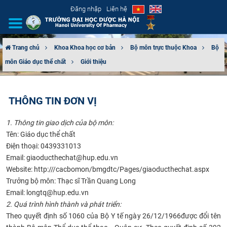
Đăng nhập
Liên hệ
Trang chủ
Khoa Khoa học cơ bản
Bộ môn trực thuộc Khoa
Bộ
môn Giáo dục thể chất
Giới thiệu
GIỚI THIỆU
CƠ CẤU TỔ CHỨC
THÔNG TIN ĐƠN VỊ
TUYỂN SINH
1. Thông tin giao dịch của bộ môn:
Tên: Giáo dục thể chất
ĐÀO TẠO
Điện thoại: 0439331013
Email: giaoducthechat@hup.edu.vn
ĐẢM BẢO CHẤT LƯỢNG
Website: http:///cacbomon/bmgdtc/Pages/giaoducthechat.aspx
Trưởng bộ môn: Thạc sĩ Trần Quang Long
KHOA HỌC CÔNG NGHỆ
Email: longtq@hup.edu.vn
2. Quá trình hình thành và phát triển:
HTQT
Theo quyết định số 1060 của Bộ Y tế ngày 26/12/1966được đổi tên