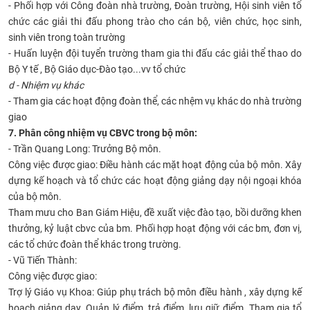
- Phối hợp với Công đoàn nhà trường, Đoàn trường, Hội sinh viên tổ
chức các giải thi đấu phong trào cho cán bộ, viên chức, học sinh,
sinh viên trong toàn trường
- Huấn luyện đội tuyển trường tham gia thi đấu các giải thể thao do
Bộ Y tế , Bộ Giáo dục-Đào tạo...vv tổ chức
d - Nhiệm vụ khác
- Tham gia các hoạt động đoàn thể, các nhệm vụ khác do nhà trường
giao
7. Phân công nhiệm vụ CBVC trong bộ môn:
- Trần Quang Long: Trưởng Bộ môn.
Công việc được giao: Điều hành các mặt hoạt động của bộ môn. Xây
dựng kế hoạch và tổ chức các hoạt động giảng dạy nội ngoại khóa
của bộ môn.
Tham mưu cho Ban Giám Hiệu, đề xuất việc đào tạo, bồi dưỡng khen
thưởng, kỷ luật cbvc của bm. Phối hợp hoạt động với các bm, đơn vị,
các tổ chức đoàn thể khác trong trường.
- Vũ Tiến Thành:
Công việc được giao:
Trợ lý Giáo vụ Khoa: Giúp phụ trách bộ môn điều hành , xây dựng kế
hoạch giảng dạy. Quản lý điểm, trả điểm, lưu giữ điểm. Tham gia tổ