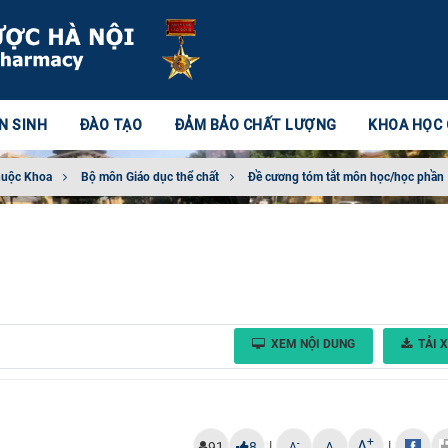
N SINH
ĐÀO TẠO
ĐẢM BẢO CHẤT LƯỢNG
KHOA HỌC
huộc Khoa
Bộ môn Giáo dục thể chất
Đề cương tóm tắt môn học/học phần
XEM NỘI DUNG
TẢI 
+
A
|
|
-
91
8
A
A