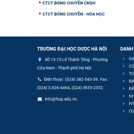
CTCT BÓNG CHUYỀN CNSH
CTCT BÓNG CHUYỀN - HÓA HỌC
TRƯỜNG ĐẠI HỌC DƯỢC HÀ NỘI
DANH
GI
Số 13-15 Lê Thánh Tông - Phường
CƠ
Cửa Nam - Thành phố Hà Nội
TU
Điện thoại : (024) 382-545-39. Fax :
ĐÀ
(024) 3.826-4464, (024) 3933-2332
ĐẢ
KH
info@hup.edu.vn
HT
CƯ