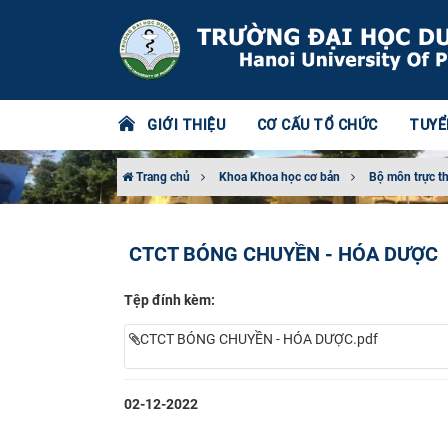
GIỚI THIỆU
CƠ CẤU TỔ CHỨC
TUYỂ
Trang chủ
Khoa Khoa học cơ bản
Bộ môn trực t
CTCT BÓNG CHUYỀN - HÓA DƯỢC
Tệp đính kèm:
CTCT BÓNG CHUYỀN - HÓA DƯỢC.pdf
02-12-2022