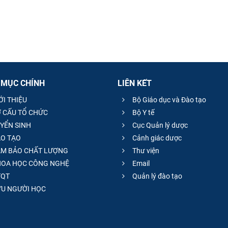
 MỤC CHÍNH
LIÊN KẾT
ỚI THIỆU
Bộ Giáo dục và Đào tạo
 CẤU TỔ CHỨC
Bộ Y tế
YỂN SINH
Cục Quản lý dược
O TẠO
Cảnh giác dược
M BẢO CHẤT LƯỢNG
Thư viện
OA HỌC CÔNG NGHỆ
Email
QT
Quản lý đào tạo
̣U NGƯỜI HỌC