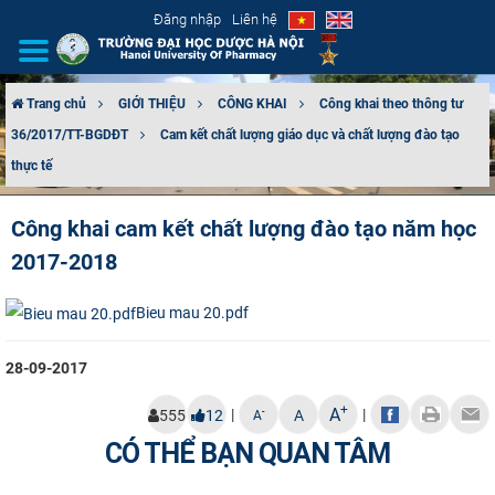
Đăng nhập
Liên hệ
Trang chủ
GIỚI THIỆU
CÔNG KHAI
Công khai theo thông tư
36/2017/TT-BGDĐT
Cam kết chất lượng giáo dục và chất lượng đào tạo
GIỚI THIỆU
thực tế
CƠ CẤU TỔ CHỨC
Công khai cam kết chất lượng đào tạo năm học
TUYỂN SINH
2017-2018
ĐÀO TẠO
Bieu mau 20.pdf
ĐẢM BẢO CHẤT LƯỢNG
28-09-2017
+
KHOA HỌC CÔNG NGHỆ
A
|
|
-
555
12
A
A
CÓ THỂ BẠN QUAN TÂM
HTQT