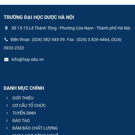
TRƯỜNG ĐẠI HỌC DƯỢC HÀ NỘI
Số 13-15 Lê Thánh Tông - Phường Cửa Nam - Thành phố Hà Nội
Điện thoại : (024) 382-545-39. Fax : (024) 3.826-4464, (024)
3933-2332
info@hup.edu.vn
DANH MỤC CHÍNH
GIỚI THIỆU
CƠ CẤU TỔ CHỨC
TUYỂN SINH
ĐÀO TẠO
ĐẢM BẢO CHẤT LƯỢNG