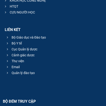
KHOA HỌC CÔNG NGHỆ
HTQT
CỰU NGƯỜI HỌC
LIÊN KẾT
Bộ Giáo dục và Đào tạo
Bộ Y tế
Cục Quản lý dược
Cảnh giác dược
Thư viện
Email
Quản lý đào tạo
BỘ ĐẾM TRUY CẬP