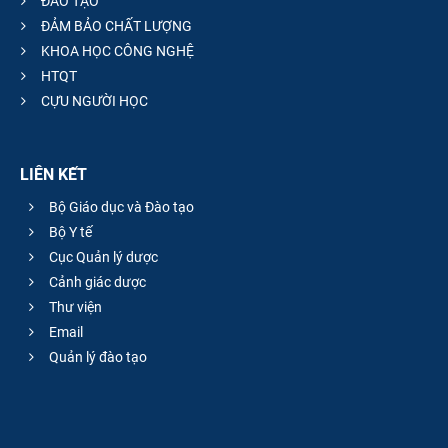
ĐÀO TẠO
ĐẢM BẢO CHẤT LƯỢNG
KHOA HỌC CÔNG NGHỆ
HTQT
CỰU NGƯỜI HỌC
LIÊN KẾT
Bộ Giáo dục và Đào tạo
Bộ Y tế
Cục Quản lý dược
Cảnh giác dược
Thư viện
Email
Quản lý đào tạo