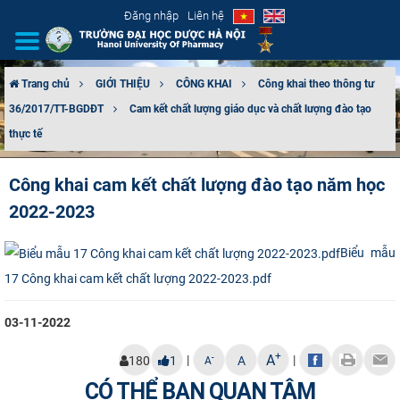
Đăng nhập
Liên hệ
Trang chủ
GIỚI THIỆU
CÔNG KHAI
Công khai theo thông tư
36/2017/TT-BGDĐT
Cam kết chất lượng giáo dục và chất lượng đào tạo
GIỚI THIỆU
thực tế
CƠ CẤU TỔ CHỨC
Công khai cam kết chất lượng đào tạo năm học
TUYỂN SINH
2022-2023
ĐÀO TẠO
Biểu mẫu
17 Công khai cam kết chất lượng 2022-2023.pdf
ĐẢM BẢO CHẤT LƯỢNG
03-11-2022
KHOA HỌC CÔNG NGHỆ
+
A
|
|
-
180
1
A
A
HTQT
CÓ THỂ BẠN QUAN TÂM