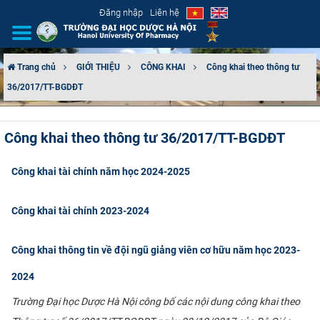
Đăng nhập
Liên hệ
Trang chủ
GIỚI THIỆU
CÔNG KHAI
Công khai theo thông tư
36/2017/TT-BGDĐT
GIỚI THIỆU
CƠ CẤU TỔ CHỨC
Công khai theo thông tư 36/2017/TT-BGDĐT
TUYỂN SINH
Công khai tài chính năm học 2024-2025
ĐÀO TẠO
Công khai tài chính 2023-2024
ĐẢM BẢO CHẤT LƯỢNG
Công khai thông tin về đội ngũ giảng viên cơ hữu năm học 2023-
KHOA HỌC CÔNG NGHỆ
2024
HTQT
Trường Đại học Dược Hà Nội công bố các nội dung công khai theo