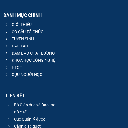
DANH MỤC CHÍNH
GIỚI THIỆU
CƠ CẤU TỔ CHỨC
TUYỂN SINH
ĐÀO TẠO
ĐẢM BẢO CHẤT LƯỢNG
KHOA HỌC CÔNG NGHỆ
HTQT
CỰU NGƯỜI HỌC
LIÊN KẾT
Bộ Giáo dục và Đào tạo
Bộ Y tế
Cục Quản lý dược
Cảnh giác dược