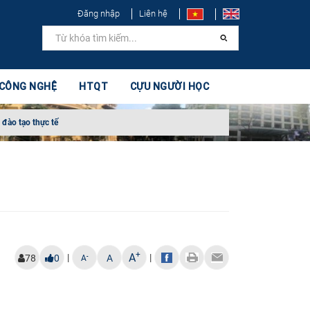
Đăng nhập
Liên hệ
 CÔNG NGHỆ
HTQT
CỰU NGƯỜI HỌC
 đào tạo thực tế
+
A
|
|
-
78
0
A
A