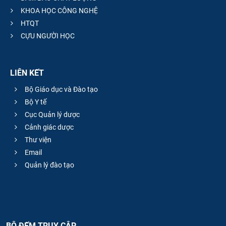
KHOA HỌC CÔNG NGHỆ
HTQT
CỰU NGƯỜI HỌC
LIÊN KẾT
Bộ Giáo dục và Đào tạo
Bộ Y tế
Cục Quản lý dược
Cảnh giác dược
Thư viện
Email
Quản lý đào tạo
BỘ ĐẾM TRUY CẬP