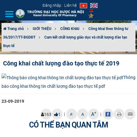
Đăng nhập
Liên hệ
Trang chủ
GIỚI THIỆU
CÔNG KHAI
Công khai theo thông tư
36/2017/TT-BGDĐT
Cam kết chất lượng giáo dục và chất lượng đào tạo
GIỚI THIỆU
thực tế
CƠ CẤU TỔ CHỨC
Công khai chất lượng đào tạo thực tế 2019
TUYỂN SINH
Thông
ĐÀO TẠO
báo công khai thông tin chất lượng đào tạo thực tế.pdf
ĐẢM BẢO CHẤT LƯỢNG
23-09-2019
+
A
KHOA HỌC CÔNG NGHỆ
|
|
-
163
1
A
A
CÓ THỂ BẠN QUAN TÂM
HTQT