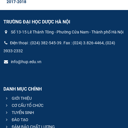
2017-2018
TRƯỜNG ĐẠI HỌC DƯỢC HÀ NỘI
Số 13-15 Lê Thánh Tông - Phường Cửa Nam - Thành phố Hà Nội
Điện thoại : (024) 382-545-39. Fax : (024) 3.826-4464, (024)
3933-2332
info@hup.edu.vn
DANH MỤC CHÍNH
GIỚI THIỆU
CƠ CẤU TỔ CHỨC
TUYỂN SINH
ĐÀO TẠO
ĐẢM BẢO CHẤT LƯỢNG