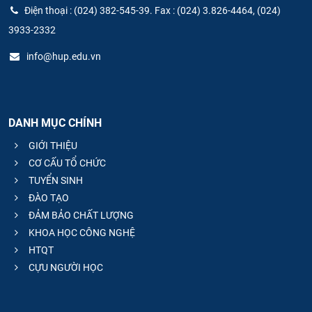
Điện thoại : (024) 382-545-39. Fax : (024) 3.826-4464, (024)
3933-2332
info@hup.edu.vn
DANH MỤC CHÍNH
GIỚI THIỆU
CƠ CẤU TỔ CHỨC
TUYỂN SINH
ĐÀO TẠO
ĐẢM BẢO CHẤT LƯỢNG
KHOA HỌC CÔNG NGHỆ
HTQT
CỰU NGƯỜI HỌC