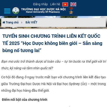
Đăng nhập
Liên hệ
Trang chủ
BÀI VIẾT
GIỚI THIỆU
TUYỂN SINH CHƯƠNG TRÌNH LIÊN KẾT QUỐC
TẾ 2025 “Học Dược không biên giới – Sẵn sàng
CƠ CẤU TỔ CHỨC
bùng nổ tương lai”
TUYỂN SINH
Bạn mơ ước trở thành dược sĩ toàn cầu – tự tin bước ra thế giới với tri
ĐÀO TẠO
thức, kỹ năng và tầm nhìn quốc tế?
Cơ hội đó đang ở ngay trước mắt bạn với chương trình liên kết đào tạo
ĐẢM BẢO CHẤT LƯỢNG
giữa Trường Đại học Dược Hà Nội và Đại học Sydney (Úc) – một trong
KHOA HỌC CÔNG NGHỆ
những đại học hàng đầu thế giới.
Điểm nổi bật của chương trình
HTQT