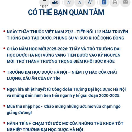
+
A
|
|
-
0
A
A
1011
CÓ THỂ BẠN QUAN TÂM
NGÀY THẦY THUỐC VIỆT NAM 27/2 - TIẾP NỐI 112 NĂM TRUYỀN
THỐNG ĐÀO TẠO DƯỢC, PHỤNG SỰ VÌ SỨC KHOẺ CỘNG ĐỒNG
CHÀO NĂM HỌC MỚI 2025-2026: THẦY VÀ TRÒ TRƯỜNG ĐẠI
HỌC DƯỢC HÀ NỘI VỮNG VÀNG TIẾN BƯỚC VÀO KỶ NGUYÊN
MỚI, TRỞ THÀNH TRƯỜNG TRỌNG ĐIỂM KHỐI SỨC KHỎE
TRƯỜNG ĐẠI HỌC DƯỢC HÀ NỘI – NIỀM TỰ HÀO CỦA CHẤT
LƯỢNG, DẤU ẤN CỦA UY TÍN
Ngọn lửa nhiệt huyết từ Công đoàn Trường Đại học Dược Hà Nội
và những điển hình tiên tiến ngành y tế giai đoạn 2020-2025.
Mùa thu nhập học - Chào mừng những ước mơ vừa chạm ngõ
giảng đường!
HÀNH TRÌNH CHẠM TỚI ƯỚC MƠ CỦA NHỮNG THỦ KHOA TỐT
NGHIỆP TRƯỜNG ĐẠI HỌC DƯỢC HÀ NỘI