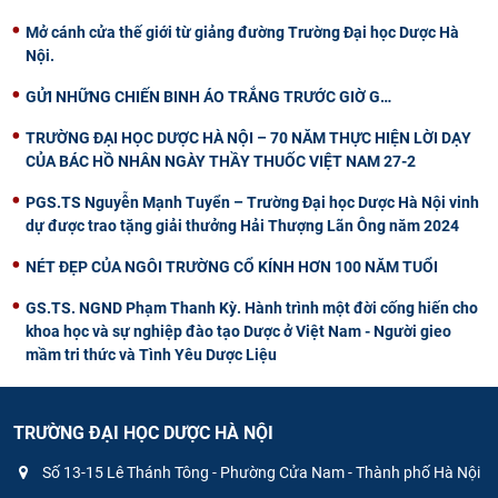
Mở cánh cửa thế giới từ giảng đường Trường Đại học Dược Hà
Nội.
GỬI NHỮNG CHIẾN BINH ÁO TRẮNG TRƯỚC GIỜ G…
TRƯỜNG ĐẠI HỌC DƯỢC HÀ NỘI – 70 NĂM THỰC HIỆN LỜI DẠY
CỦA BÁC HỒ NHÂN NGÀY THẦY THUỐC VIỆT NAM 27-2
PGS.TS Nguyễn Mạnh Tuyển – Trường Đại học Dược Hà Nội vinh
dự được trao tặng giải thưởng Hải Thượng Lãn Ông năm 2024
NÉT ĐẸP CỦA NGÔI TRƯỜNG CỔ KÍNH HƠN 100 NĂM TUỔI
GS.TS. NGND Phạm Thanh Kỳ. Hành trình một đời cống hiến cho
khoa học và sự nghiệp đào tạo Dược ở Việt Nam - Người gieo
mầm tri thức và Tình Yêu Dược Liệu
TRƯỜNG ĐẠI HỌC DƯỢC HÀ NỘI
Số 13-15 Lê Thánh Tông - Phường Cửa Nam - Thành phố Hà Nội