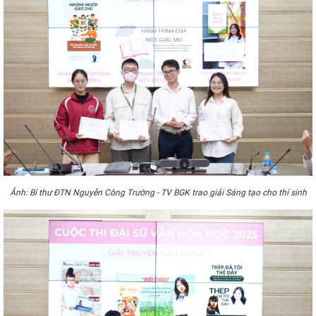
Ảnh: Bí thư ĐTN Nguyễn Công Trường - TV BGK trao giải Sáng tạo cho thí sinh