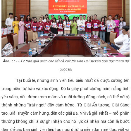
Ảnh: TT.TT-TV trao quà sách cho tất cả các thí sinh Đại sứ văn hoá đọc tham dự
cuộc thi
Tại buổi lễ, những sinh viên tiêu biểu nhất đã được xướng tên
trong niềm tự hào và xúc động. Đó là giây phút chứng minh rằng tình
yêu sách, nếu được ươm mầm và nuôi dưỡng đúng cách, có thể nở rộ
thành những “trái ngọt” đầy cảm hứng. Từ Giải Ấn tượng, Giải Sáng
tạo, Giải Truyền cảm hứng, đến các giải Ba, Nhì và giải Nhất – mỗi phần
thưởng không chỉ là sự ghi nhận cho nỗ lực cá nhân mà còn là bước
đệm để các bạn sinh viên tiếp tục nuôi dưỡng niềm đam mê đọc, viết và