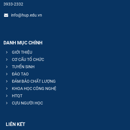
3933-2332
info@hup.edu.vn
DANH MỤC CHÍNH
GIỚI THIỆU
CƠ CẤU TỔ CHỨC
TUYỂN SINH
ĐÀO TẠO
ĐẢM BẢO CHẤT LƯỢNG
KHOA HỌC CÔNG NGHỆ
HTQT
CỰU NGƯỜI HỌC
LIÊN KẾT