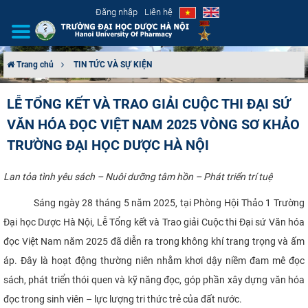
Đăng nhập
Liên hệ
Trang chủ
TIN TỨC VÀ SỰ KIỆN
GIỚI THIỆU
LỄ TỔNG KẾT VÀ TRAO GIẢI CUỘC THI ĐẠI SỨ
VĂN HÓA ĐỌC VIỆT NAM 2025 VÒNG SƠ KHẢO
CƠ CẤU TỔ CHỨC
TRƯỜNG ĐẠI HỌC DƯỢC HÀ NỘI
TUYỂN SINH
Lan tỏa tình yêu sách – Nuôi dưỡng tâm hồn – Phát triển trí tuệ
ĐÀO TẠO
Sáng ngày 28 tháng 5 năm 2025, tại Phòng Hội Thảo 1 Trường
Đại học Dược Hà Nội, Lễ Tổng kết và Trao giải Cuộc thi Đại sứ Văn hóa
ĐẢM BẢO CHẤT LƯỢNG
đọc Việt Nam năm 2025 đã diễn ra trong không khí trang trọng và ấm
KHOA HỌC CÔNG NGHỆ
áp. Đây là hoạt động thường niên nhằm khơi dậy niềm đam mê đọc
sách, phát triển thói quen và kỹ năng đọc, góp phần xây dựng văn hóa
HTQT
đọc trong sinh viên – lực lượng tri thức trẻ của đất nước.