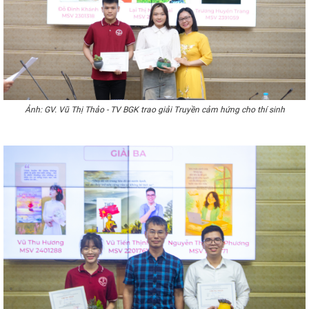
Ảnh: GV. Vũ Thị Thảo - TV BGK trao giải Truyền cảm hứng cho thí sinh