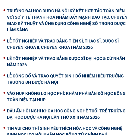
TRƯỜNG ĐẠI HỌC DƯỢC HÀ NỘI KÝ KẾT HỢP TÁC TOÀN DIỆN
VỚI SỞ Y TẾ THANH HÓA NHẰM ĐẨY MẠNH ĐÀO TẠO, CHUYỂN
GIAO KỸ THUẬT VÀ ỨNG DỤNG CÔNG NGHỆ SỐ TRONG DƯỢC
LÂM SÀNG.
LỄ TỐT NGHIỆP VÀ TRAO BẰNG TIẾN SĨ, THẠC SĨ, DƯỢC SĨ
CHUYÊN KHOA II, CHUYÊN KHOA I NĂM 2026
LỄ TỐT NGHIỆP VÀ TRAO BẰNG DƯỢC SĨ ĐẠI HỌC & CỬ NHÂN
NĂM 2026
LỄ CÔNG BỐ VÀ TRAO QUYẾT ĐỊNH BỔ NHIỆM HIỆU TRƯỞNG
TRƯỜNG ĐH DƯỢC HÀ NỘI
VÀO HUP KHÔNG LO HỌC PHÍ: KHÁM PHÁ BẢN ĐỒ HỌC BỔNG
TOÀN DIỆN TẠI HUP
DẤU ẤN HỘI NGHỊ KHOA HỌC CÔNG NGHỆ TUỔI TRẺ TRƯỜNG
ĐẠI HỌC DƯỢC HÀ NỘI LẦN THỨ XXIII NĂM 2026
TIN VUI CHO THÍ SINH YÊU THÍCH HÓA HỌC VÀ CÔNG NGHỆ
SINH HỌC! CƠ HỘI NHẬN HỌC BỔNG TỪ CHÍNH PHỦ