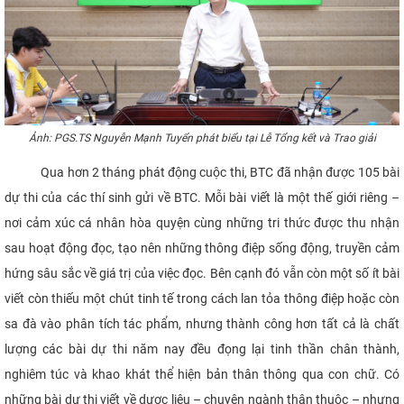
Ảnh: PGS.TS Nguyễn Mạnh Tuyển phát biểu tại Lễ Tổng kết và Trao giải
Qua hơn 2 tháng phát động cuộc thi, BTC đã nhận được 105 bài
dự thi của các thí sinh gửi về BTC. Mỗi bài viết là một thế giới riêng –
nơi cảm xúc cá nhân hòa quyện cùng những tri thức được thu nhận
sau hoạt động đọc, tạo nên những thông điệp sống động, truyền cảm
hứng sâu sắc về giá trị của việc đọc. Bên cạnh đó vẫn còn một số ít bài
viết còn thiếu một chút tinh tế trong cách lan tỏa thông điệp hoặc còn
sa đà vào phân tích tác phẩm, nhưng thành công hơn tất cả là chất
lượng các bài dự thi năm nay đều đọng lại tinh thần chân thành,
nghiêm túc và khao khát thể hiện bản thân thông qua con chữ. Có
những bài dự thi viết về dược liệu – chuyên ngành thân thuộc – nhưng