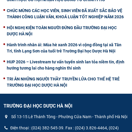
CHÚC MỪNG CÁC HỌC VIÊN, SINH VIÊN ĐÃ XUẤT SẮC BẢO VỆ
THÀNH CÔNG LUẬN VĂN, KHOÁ LUẬN TỐT NGHIỆP NĂM 2026
HỘI NGHỊ KIỆN TOÀN NGƯỜI ĐỨNG ĐẦU TRƯỜNG ĐẠI HỌC
DƯỢC HÀ NỘI
Hành trình nhân ái: Mùa hè xanh 2026 vì cộng đồng tại xã Tân
Tri, tỉnh Lạng Sơn của tuổi trẻ Trường Đại học Dược Hà Nội
HUP 2026 – Livestream tư vấn tuyển sinh lan tỏa niềm tin, định
hướng tương lai cho hàng nghìn thí sinh
TRI ÂN NHỮNG NGƯỜI THẦY TRUYỀN LỬA CHO THẾ HỆ TRẺ
TRƯỜNG ĐẠI HỌC DƯỢC HÀ NỘI
TRƯỜNG ĐẠI HỌC DƯỢC HÀ NỘI
Số 13-15 Lê Thánh Tông - Phường Cửa Nam - Thành phố Hà Nội
Điện thoại : (024) 382-545-39. Fax : (024) 3.826-4464, (024)