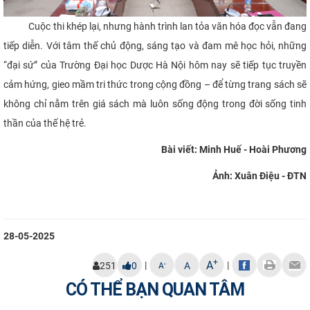
Cuộc thi khép lại, nhưng hành trình lan tỏa văn hóa đọc vẫn đang
tiếp diễn. Với tâm thế chủ động, sáng tạo và đam mê học hỏi, những
“đại sứ” của Trường Đại học Dược Hà Nội hôm nay sẽ tiếp tục truyền
cảm hứng, gieo mầm tri thức trong cộng đồng – để từng trang sách sẽ
không chỉ nằm trên giá sách mà luôn sống động trong đời sống tinh
thần của thế hệ trẻ.
Bài viết: Minh Huế - Hoài Phương
Ảnh: Xuân Điệu - ĐTN
28-05-2025
+
A
|
|
-
251
0
A
A
CÓ THỂ BẠN QUAN TÂM