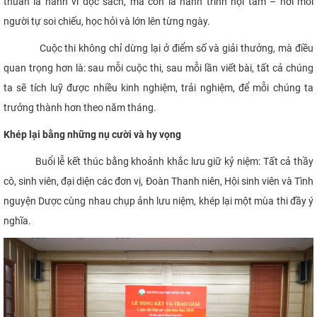
thuần là hành vi đọc sách, mà còn là hành trình nội tâm – nơi mỗi
người tự soi chiếu, học hỏi và lớn lên từng ngày.
Cuộc thi không chỉ dừng lại ở điểm số và giải thưởng, mà điều
quan trọng hơn là: sau mỗi cuộc thi, sau mỗi lần viết bài, tất cả chúng
ta sẽ tích luỹ được nhiều kinh nghiệm, trải nghiệm, để mỗi chúng ta
trưởng thành hơn theo năm tháng.
Khép lại bằng những nụ cười và hy vọng
Buổi lễ kết thúc bằng khoảnh khắc lưu giữ kỷ niệm: Tất cả thầy
cô, sinh viên, đại diện các đơn vị, Đoàn Thanh niên, Hội sinh viên và Tình
nguyện Dược cùng nhau chụp ảnh lưu niệm, khép lại một mùa thi đầy ý
nghĩa.