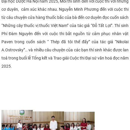
Đại học Dược Hà Nội năm 2025, Mỗi thí sinh đến với cuộc thi với những
cơ duyên, cảm xúc khác nhau. Nguyễn Minh Phương đến với cuộc thi
từ câu chuyện cửa hàng thuốc bắc của bà đến cơ duyên đọc cuốn sách
“Những cây thuốc vị thuốc Việt Nam” của tác giả “Đỗ Tất Lợi”. Thí sinh
Phí Đàm Nguyên đến với cuộc thi bắt nguồn từ cảm phục nhân vật
Paven trong cuốn sách “ Thép đã tôi thế đấy” của tác giả “Nikolai
A.Ostrovsky”… và nhiều câu chuyện của các bạn thí sinh khác được lan
toả trong buổi lễ Tổng kết và Trao giải Cuộc thi Đại sứ văn hoá đọc năm
2025.