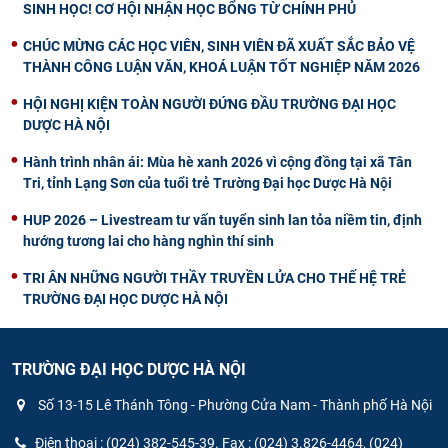
SINH HỌC! CƠ HỘI NHẬN HỌC BỔNG TỪ CHÍNH PHỦ
CHÚC MỪNG CÁC HỌC VIÊN, SINH VIÊN ĐÃ XUẤT SẮC BẢO VỆ
THÀNH CÔNG LUẬN VĂN, KHOÁ LUẬN TỐT NGHIỆP NĂM 2026
HỘI NGHỊ KIỆN TOÀN NGƯỜI ĐỨNG ĐẦU TRƯỜNG ĐẠI HỌC
DƯỢC HÀ NỘI
Hành trình nhân ái: Mùa hè xanh 2026 vì cộng đồng tại xã Tân
Tri, tỉnh Lạng Sơn của tuổi trẻ Trường Đại học Dược Hà Nội
HUP 2026 – Livestream tư vấn tuyển sinh lan tỏa niềm tin, định
hướng tương lai cho hàng nghìn thí sinh
TRI ÂN NHỮNG NGƯỜI THẦY TRUYỀN LỬA CHO THẾ HỆ TRẺ
TRƯỜNG ĐẠI HỌC DƯỢC HÀ NỘI
TRƯỜNG ĐẠI HỌC DƯỢC HÀ NỘI
Số 13-15 Lê Thánh Tông - Phường Cửa Nam - Thành phố Hà Nội
Điện thoại : (024) 382-545-39. Fax : (024) 3.826-4464, (024)