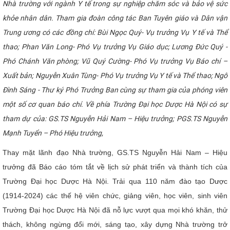
Nhà trường với ngành Y tế trong sự nghiệp chăm sóc và bảo vệ sức
CỰU NGƯỜI HỌC
khỏe nhân dân. Tham gia đoàn công tác Ban Tuyên giáo và Dân vận
Trung ương có các đồng chí: Bùi Ngọc Quý- Vụ trưởng Vụ Y tế và Thể
thao; Phan Văn Long- Phó Vụ trưởng Vụ Giáo dục; Lương Đức Quý -
Phó Chánh Văn phòng; Vũ Quý Cường- Phó Vụ trưởng Vụ Báo chí –
Xuất bản; Nguyễn Xuân Tùng- Phó Vụ trưởng Vụ Y tế và Thể thao; Ngô
Đình Sáng - Thư ký Phó Trưởng Ban cùng sự tham gia của phóng viên
một số cơ quan báo chí. Về phía Trường Đại học Dược Hà Nội có sự
tham dự của: GS.TS Nguyễn Hải Nam – Hiệu trưởng; PGS.TS Nguyễn
Mạnh Tuyển – Phó Hiệu trưởng,
Thay mặt lãnh đạo Nhà trường, GS.TS Nguyễn Hải Nam – Hiệu
trưởng đã Báo cáo tóm tắt về lịch sử phát triển và thành tích của
Trường Đại học Dược Hà Nội. Trải qua 110 năm đào tạo Dược
(1914-2024) các thế hệ viên chức, giảng viên, học viên, sinh viên
Trường Đại học Dược Hà Nội đã nỗ lực vượt qua mọi khó khăn, thử
thách, không ngừng đổi mới, sáng tạo, xây dựng Nhà trường trở