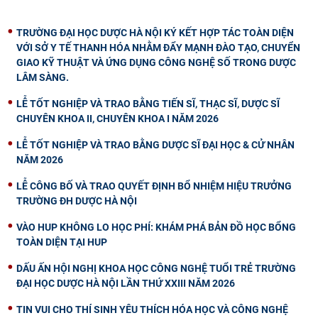
TRƯỜNG ĐẠI HỌC DƯỢC HÀ NỘI KÝ KẾT HỢP TÁC TOÀN DIỆN
VỚI SỞ Y TẾ THANH HÓA NHẰM ĐẨY MẠNH ĐÀO TẠO, CHUYỂN
GIAO KỸ THUẬT VÀ ỨNG DỤNG CÔNG NGHỆ SỐ TRONG DƯỢC
LÂM SÀNG.
LỄ TỐT NGHIỆP VÀ TRAO BẰNG TIẾN SĨ, THẠC SĨ, DƯỢC SĨ
CHUYÊN KHOA II, CHUYÊN KHOA I NĂM 2026
LỄ TỐT NGHIỆP VÀ TRAO BẰNG DƯỢC SĨ ĐẠI HỌC & CỬ NHÂN
NĂM 2026
LỄ CÔNG BỐ VÀ TRAO QUYẾT ĐỊNH BỔ NHIỆM HIỆU TRƯỞNG
TRƯỜNG ĐH DƯỢC HÀ NỘI
VÀO HUP KHÔNG LO HỌC PHÍ: KHÁM PHÁ BẢN ĐỒ HỌC BỔNG
TOÀN DIỆN TẠI HUP
DẤU ẤN HỘI NGHỊ KHOA HỌC CÔNG NGHỆ TUỔI TRẺ TRƯỜNG
ĐẠI HỌC DƯỢC HÀ NỘI LẦN THỨ XXIII NĂM 2026
TIN VUI CHO THÍ SINH YÊU THÍCH HÓA HỌC VÀ CÔNG NGHỆ