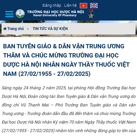
Đăng nhập
Liên hệ
Trang chủ
TIN TỨC VÀ SỰ KIỆN
GIỚI THIỆU
BAN TUYÊN GIÁO & DÂN VẬN TRUNG ƯƠNG
THĂM VÀ CHÚC MỪNG TRƯỜNG ĐẠI HỌC
CƠ CẤU TỔ CHỨC
DƯỢC HÀ NỘI NHÂN NGÀY THẦY THUỐC VIỆT
TUYỂN SINH
NAM (27/02/1955 - 27/02/2025)
ĐÀO TẠO
Sáng ngày 24 tháng 2 năm 2025, tại phòng Hội đồng Trường Đại học
Dược Hà Nội, Đoàn công tác Ban Tuyên giáo & Dân vận Trung ương do
ĐẢM BẢO CHẤT LƯỢNG
đồng chí Vũ Thanh Mai – Phó Trưởng Ban Tuyên giáo và Dân vận
Trung ương - Trưởng đoàn dẫn đầu đã đến thăm và chúc mừng Trường
KHOA HỌC CÔNG NGHỆ
Đại học Dược Hà Nội nhân Kỷ niệm 70 năm Ngày Thầy thuốc Việt Nam
HTQT
(27/02/1955 - 27/02/2025) nhằm tôn vinh những đóng góp to lớn của