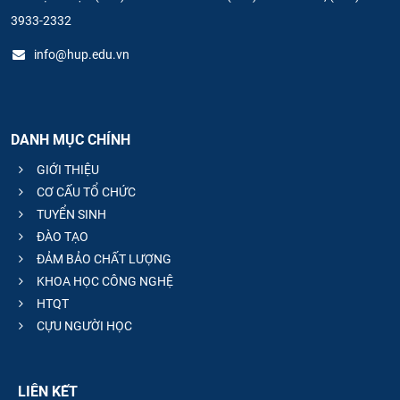
3933-2332
info@hup.edu.vn
DANH MỤC CHÍNH
GIỚI THIỆU
CƠ CẤU TỔ CHỨC
TUYỂN SINH
ĐÀO TẠO
ĐẢM BẢO CHẤT LƯỢNG
KHOA HỌC CÔNG NGHỆ
HTQT
CỰU NGƯỜI HỌC
LIÊN KẾT