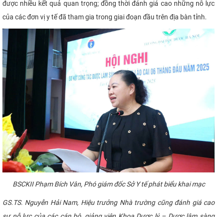
được nhiều kết quả quan trọng; đồng thời đánh giá cao những nỗ lực
của các đơn vị y tế đã tham gia trong giai đoạn đầu trên địa bàn tỉnh.
BSCKII Phạm Bích Vân, Phó giám đốc Sở Y tế phát biểu khai mạc
GS.TS. Nguyễn Hải Nam, Hiệu trưởng Nhà trường cũng đánh giá cao
sự nỗ lực của các cán bộ, giảng viên Khoa Dược lý – Dược lâm sàng