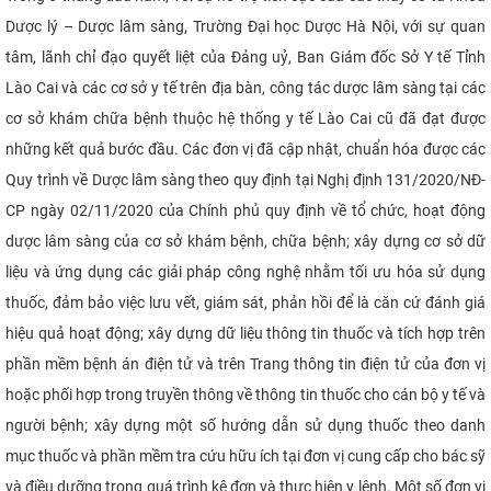
Dược lý – Dược lâm sàng, Trường Đại học Dược Hà Nội, với sự quan
tâm, lãnh chỉ đạo quyết liệt của Đảng uỷ, Ban Giám đốc Sở Y tế Tỉnh
Lào Cai và các cơ sở y tế trên địa bàn, công tác dược lâm sàng tại các
cơ sở khám chữa bệnh thuộc hệ thống y tế Lào Cai cũ đã đạt được
những kết quả bước đầu. Các đơn vị đã cập nhật, chuẩn hóa được các
Quy trình về Dược lâm sàng theo quy định tại Nghị định 131/2020/NĐ-
CP ngày 02/11/2020 của Chính phủ quy định về tổ chức, hoạt động
dược lâm sàng của cơ sở khám bệnh, chữa bệnh; xây dựng cơ sở dữ
liệu và ứng dụng các giải pháp công nghệ nhằm tối ưu hóa sử dụng
thuốc, đảm bảo việc lưu vết, giám sát, phản hồi để là căn cứ đánh giá
hiệu quả hoạt động; xây dựng dữ liệu thông tin thuốc và tích hợp trên
phần mềm bệnh án điện tử và trên Trang thông tin điện tử của đơn vị
hoặc phối hợp trong truyền thông về thông tin thuốc cho cán bộ y tế và
người bệnh; xây dựng một số hướng dẫn sử dụng thuốc theo danh
mục thuốc và phần mềm tra cứu hữu ích tại đơn vị cung cấp cho bác sỹ
và điều dưỡng trong quá trình kê đơn và thực hiện y lệnh. Một số đơn vị