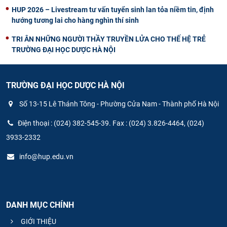
HUP 2026 – Livestream tư vấn tuyển sinh lan tỏa niềm tin, định
hướng tương lai cho hàng nghìn thí sinh
TRI ÂN NHỮNG NGƯỜI THẦY TRUYỀN LỬA CHO THẾ HỆ TRẺ
TRƯỜNG ĐẠI HỌC DƯỢC HÀ NỘI
TRƯỜNG ĐẠI HỌC DƯỢC HÀ NỘI
Số 13-15 Lê Thánh Tông - Phường Cửa Nam - Thành phố Hà Nội
Điện thoại : (024) 382-545-39. Fax : (024) 3.826-4464, (024)
3933-2332
info@hup.edu.vn
DANH MỤC CHÍNH
GIỚI THIỆU