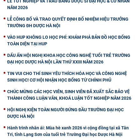
LỄ TỐT NGHIỆP VÀ TRAO BẰNG DƯỢC SĨ ĐẠI HỌC & CỬ NHÂN
NĂM 2026
LỄ CÔNG BỐ VÀ TRAO QUYẾT ĐỊNH BỔ NHIỆM HIỆU TRƯỞNG
TRƯỜNG ĐH DƯỢC HÀ NỘI
VÀO HUP KHÔNG LO HỌC PHÍ: KHÁM PHÁ BẢN ĐỒ HỌC BỔNG
TOÀN DIỆN TẠI HUP
DẤU ẤN HỘI NGHỊ KHOA HỌC CÔNG NGHỆ TUỔI TRẺ TRƯỜNG
ĐẠI HỌC DƯỢC HÀ NỘI LẦN THỨ XXIII NĂM 2026
TIN VUI CHO THÍ SINH YÊU THÍCH HÓA HỌC VÀ CÔNG NGHỆ
SINH HỌC! CƠ HỘI NHẬN HỌC BỔNG TỪ CHÍNH PHỦ
CHÚC MỪNG CÁC HỌC VIÊN, SINH VIÊN ĐÃ XUẤT SẮC BẢO VỆ
THÀNH CÔNG LUẬN VĂN, KHOÁ LUẬN TỐT NGHIỆP NĂM 2026
HỘI NGHỊ KIỆN TOÀN NGƯỜI ĐỨNG ĐẦU TRƯỜNG ĐẠI HỌC
DƯỢC HÀ NỘI
Hành trình nhân ái: Mùa hè xanh 2026 vì cộng đồng tại xã Tân
Tri, tỉnh Lạng Sơn của tuổi trẻ Trường Đại học Dược Hà Nội