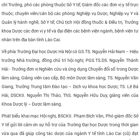
chí Trưởng, phó các phòng thuộc Sở Y tế; Giám đốc các đơn vị y tế trực
CỰU NGƯỜI HỌC
thuộc; chuyên viên/cán bộ các phòng: Nghiệp vụ Dược, Nghiệp vụ Y và
Quản lý hành nghề, Sở Y tế; Chủ tịch Hội đồng thuốc & Điều trị, Trưởng
khoa Dược các đơn vị y tế và đại điện các bệnh viện ngành, bệnh viện tư
nhân trên địa bàn tỉnh Lào Cai.
Về phía Trường Đại học Dược Hà Nội có GS.TS. Nguyễn Hải Nam – Hiệu
trưởng Nhà trường, đồng chủ trì hội nghị; PGS.TS.DS. Nguyễn Thành
Hải - Trưởng đơn vị Nghiên cứu và ứng dụng Chuyển đổi số trong Dược
lâm sàng, Giảng viên cao cấp, Bộ môn Dược lâm sàng; TS. Nguyễn Văn
Giang, Trưởng Trung tâm Đào tạo – Dịch vụ khoa học Dược; TS. Lê Bá
Hải, DSCKII. Nguyễn Thị Thảo, ThS. Nguyễn Hữu Duy, giảng viên của
Khoa Dược lý – Dược lâm sàng.
Phát biểu khai mạc Hội nghị, BSCKII. Phạm Bích Vân, Phó giám đốc Sở
Y tế gửi lời cảm ơn sự hỗ trợ của Trường Đại học Dược trong thời gian
vừa qua đã giúp công tác dược của ngành Y tế tỉnh Lào Cai (cũ) đạt