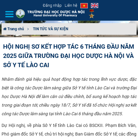
Đăng nhập
Liên hệ
Trang chủ
TIN TỨC VÀ SỰ KIỆN
GIỚI THIỆU
HỘI NGHỊ SƠ KẾT HỢP TÁC 6 THÁNG ĐẦU NĂM
2025 GIỮA TRƯỜNG ĐẠI HỌC DƯỢC HÀ NỘI VÀ
CƠ CẤU TỔ CHỨC
SỞ Y TẾ LÀO CAI
TUYỂN SINH
Nhằm đánh giá hiệu quả hoạt động hợp tác trong lĩnh vực dược, đặc
ĐÀO TẠO
biệt là công tác Dược lâm sàng giữa Sở Y tế tỉnh Lào Cai và trường Đại
học Dược Hà Nội để làm căn cứ điều chỉnh, bổ sung kế hoạch hợp tác
ĐẢM BẢO CHẤT LƯỢNG
trong giai đoạn tới; chiều ngày 18/7, Sở Y tế đã tổ chức Hội nghị sơ kết
công tác Dược lâm sàng tại tỉnh Lào Cai 6 tháng đầu năm 2025.
KHOA HỌC CÔNG NGHỆ
Dự Hội nghị, về phía Sở Y tế tỉnh Lào Cai có BSCKII. Phạm Bích Vân,
HTQT
Phó giám đốc Sở Y tế, chủ trì hội nghị; Ban Giám đốc Sở Y tế; các đồng