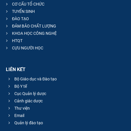
CƠ CẤU TỔ CHỨC
TUYỂN SINH
ĐÀO TẠO
ĐẢM BẢO CHẤT LƯỢNG
KHOA HỌC CÔNG NGHỆ
HTQT
CỰU NGƯỜI HỌC
LIÊN KẾT
Bộ Giáo dục và Đào tạo
Bộ Y tế
Cục Quản lý dược
Cảnh giác dược
Thư viện
Email
Quản lý đào tạo