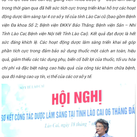
trong thời gian qua đã hết sức tích cực trong triển khai hỗ trợ các hoạt
động dược lâm sàng tại 4 cơ sở y tế của tỉnh Lào Cai cũ (bao gồm Bệnh
viện Đa khoa Số 2; Bệnh viện ĐKKV Bảo Thắng; Bệnh viện Sản – Nhi
Tỉnh Lào Cai; Bệnh viện Nội tiết Tỉnh Lào Cai). Kết quả đạt được là hết
sức đáng khích lệ. Các hoạt động dược lâm sàng triển khai sẽ góp
phần tích cực trong đảm bảo sử dụng thuốc một cách an toàn, hiệu
quả, giảm thiểu các tác dụng phụ, biến cố bất lợi của thuốc, tối ưu hóa
chi phí và đặc biệt nâng cao hiệu quả của công tác khám chữa bệnh,
qua đó nâng cao uy tín, vị thế của các cơ sở y tế.