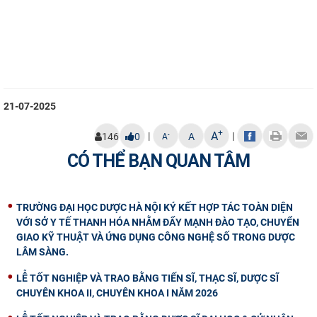
21-07-2025
+
A
|
|
-
146
0
A
A
CÓ THỂ BẠN QUAN TÂM
TRƯỜNG ĐẠI HỌC DƯỢC HÀ NỘI KÝ KẾT HỢP TÁC TOÀN DIỆN
VỚI SỞ Y TẾ THANH HÓA NHẰM ĐẨY MẠNH ĐÀO TẠO, CHUYỂN
GIAO KỸ THUẬT VÀ ỨNG DỤNG CÔNG NGHỆ SỐ TRONG DƯỢC
LÂM SÀNG.
LỄ TỐT NGHIỆP VÀ TRAO BẰNG TIẾN SĨ, THẠC SĨ, DƯỢC SĨ
CHUYÊN KHOA II, CHUYÊN KHOA I NĂM 2026