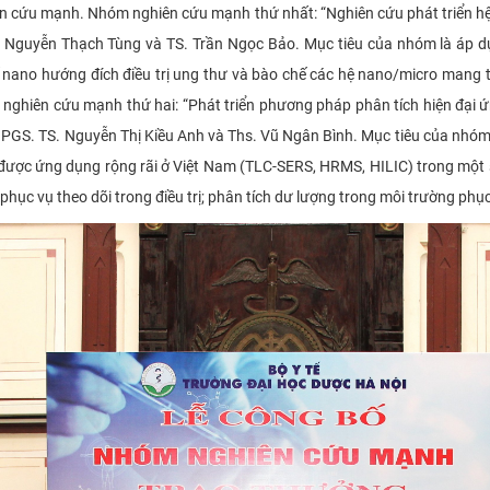
n cứu mạnh. Nhóm nghiên cứu mạnh thứ nhất: “Nghiên cứu phát triển hệ
. Nguyễn Thạch Tùng và TS. Trần Ngọc Bảo. Mục tiêu của nhóm là áp dụn
 nano hướng đích điều trị ung thư và bào chế các hệ nano/micro mang t
nghiên cứu mạnh thứ hai: “Phát triển phương pháp phân tích hiện đại 
 PGS. TS. Nguyễn Thị Kiều Anh và Ths. Vũ Ngân Bình. Mục tiêu của nhóm
ưa được ứng dụng rộng rãi ở Việt Nam (TLC-SERS, HRMS, HILIC) trong một 
phục vụ theo dõi trong điều trị; phân tích dư lượng trong môi trường phục