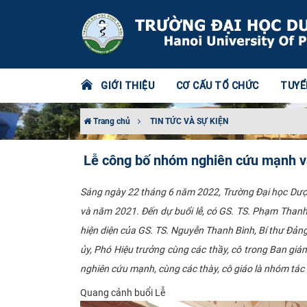
GIỚI THIỆU
CƠ CẤU TỔ CHỨC
TUYỂ
Trang chủ
TIN TỨC VÀ SỰ KIỆN
Lễ công bố nhóm nghiên cứu mạnh và
Sáng ngày 22 tháng 6 năm 2022, Trường Đại học Dược
và năm 2021. Đến dự buổi lễ, có GS. TS. Phạm Thanh
hiện diện của GS. TS. Nguyễn Thanh Bình, Bí thư Đản
ủy, Phó Hiệu trưởng cùng các thầy, cô trong Ban giám
nghiên cứu mạnh, cùng các thày, cô giáo là nhóm tác g
Quang
cảnh buổi Lễ