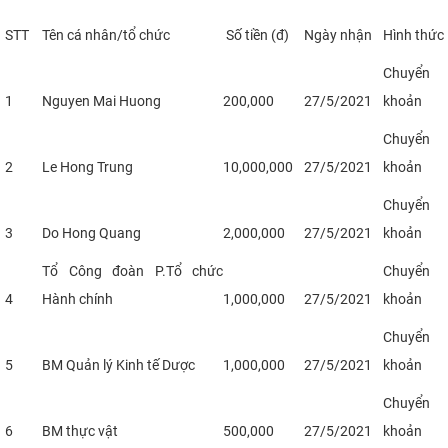
STT
Tên cá nhân/tổ chức
Số tiền (đ)
Ngày nhận
Hình thức
Chuyển
1
Nguyen Mai Huong
200,000
27/5/2021
khoản
Chuyển
2
Le Hong Trung
10,000,000
27/5/2021
khoản
Chuyển
3
Do Hong Quang
2,000,000
27/5/2021
khoản
Tổ Công đoàn P.Tổ chức
Chuyển
4
Hành chính
1,000,000
27/5/2021
khoản
Chuyển
5
BM Quản lý Kinh tế Dược
1,000,000
27/5/2021
khoản
Chuyển
6
BM thực vật
500,000
27/5/2021
khoản