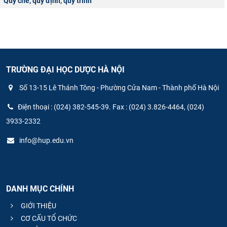
Quy chế, quy định, quy trình
TRƯỜNG ĐẠI HỌC DƯỢC HÀ NỘI
Số 13-15 Lê Thánh Tông - Phường Cửa Nam - Thành phố Hà Nội
Điện thoại : (024) 382-545-39. Fax : (024) 3.826-4464, (024)
3933-2332
info@hup.edu.vn
DANH MỤC CHÍNH
GIỚI THIỆU
CƠ CẤU TỔ CHỨC