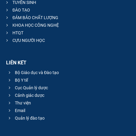
TUYỂN SINH
ĐÀO TẠO
ĐẢM BẢO CHẤT LƯỢNG
KHOA HỌC CÔNG NGHỆ
HTQT
CỰU NGƯỜI HỌC
LIÊN KẾT
Bộ Giáo dục và Đào tạo
Bộ Y tế
Cục Quản lý dược
Cảnh giác dược
Thư viện
Email
Quản lý đào tạo