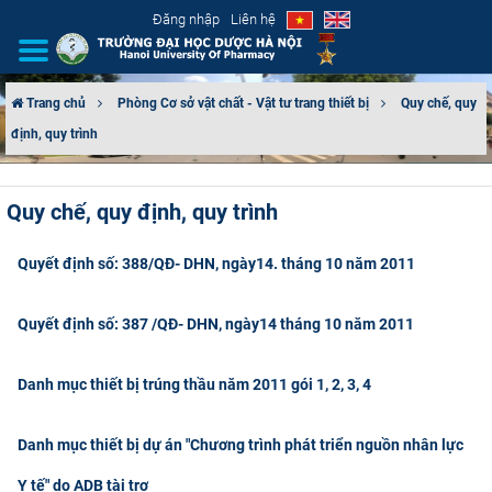
Đăng nhập
Liên hệ
Trang chủ
Phòng Cơ sở vật chất - Vật tư trang thiết bị
Quy chế, quy
định, quy trình
GIỚI THIỆU
CƠ CẤU TỔ CHỨC
Quy chế, quy định, quy trình
TUYỂN SINH
Quyết định số: 388/QĐ- DHN, ngày14. tháng 10 năm 2011
ĐÀO TẠO
Quyết định số: 387 /QĐ- DHN, ngày14 tháng 10 năm 2011
ĐẢM BẢO CHẤT LƯỢNG
Danh mục thiết bị trúng thầu năm 2011 gói 1, 2, 3, 4
KHOA HỌC CÔNG NGHỆ
Danh mục thiết bị dự án "Chương trình phát triển nguồn nhân lực
HTQT
Y tế" do ADB tài trợ