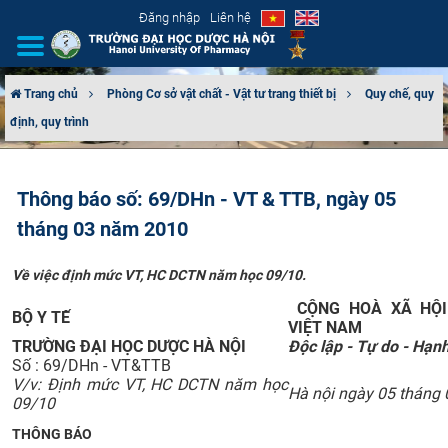
Đăng nhập
Liên hệ
Trang chủ
Phòng Cơ sở vật chất - Vật tư trang thiết bị
Quy chế, quy
định, quy trình
GIỚI THIỆU
CƠ CẤU TỔ CHỨC
Thông báo số: 69/DHn - VT & TTB, ngày 05
tháng 03 năm 2010
TUYỂN SINH
Về việc định mức VT, HC DCTN năm học 09/10.
ĐÀO TẠO
CỘNG HOÀ XÃ HỘI
BỘ Y TẾ
ĐẢM BẢO CHẤT LƯỢNG
VIỆT NAM
TRƯỜNG ĐẠI HỌC DƯỢC HÀ NỘI
Độc lập - Tự do - Hạn
Số : 69/DHn - VT&TTB
KHOA HỌC CÔNG NGHỆ
V/v: Định mức VT, HC DCTN năm học
Hà nội ngày 05 tháng
09/10
HTQT
THÔNG BÁO