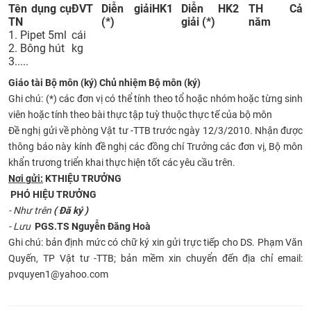
Tên dụng cụ
ĐVT
Diễn giải
HK1
Diễn
HK2
TH Cả
TN
(*)
giải (*)
năm
1. Pipet 5ml
cái
2. Bông hút
kg
3.....
Giáo tài Bộ môn (ký) Chủ nhiệm Bộ môn (ký)
Ghi chú: (*) các đơn vị có thể tính theo tổ hoặc nhóm hoặc từng sinh
viên hoặc tính theo bài thực tập tuỳ thuộc thực tế của bộ môn
Đề nghị gửi về phòng Vật tư -TTB trước ngày 12/3/2010. Nhận được
thông báo này kính đề nghị các đồng chí Trưởng các đơn vị, Bộ môn
khẩn trương triển khai thực hiện tốt các yêu cầu trên.
Nơi gửi:
KT
HIỆU TRƯỞNG
PHÓ HIỆU TRƯỞNG
- Như trên
( Đã ký )
- Lưu
PGS.TS Nguyễn Đăng Hoà
Ghi chú: bản định mức có chữ ký xin gửi trực tiếp cho DS. Phạm Văn
Quyến, TP Vật tư -TTB; bản mềm xin chuyển đến địa chỉ email:
pvquyen1@yahoo.com