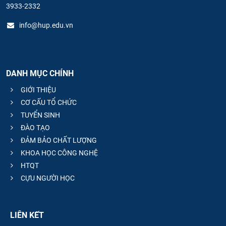
3933-2332
info@hup.edu.vn
DANH MỤC CHÍNH
GIỚI THIỆU
CƠ CẤU TỔ CHỨC
TUYỂN SINH
ĐÀO TẠO
ĐẢM BẢO CHẤT LƯỢNG
KHOA HỌC CÔNG NGHỆ
HTQT
CỰU NGƯỜI HỌC
LIÊN KẾT