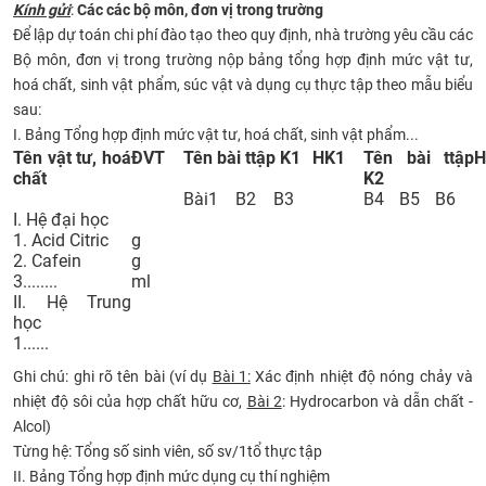
Kính gửi
:
Các các bộ môn, đơn vị trong trường
CỰU NGƯỜI HỌC
Để lập dự toán chi phí đào tạo theo quy định, nhà trường yêu cầu các
Bộ môn, đơn vị trong trường nộp bảng tổng hợp định mức vật tư,
hoá chất, sinh vật phẩm, súc vật và dụng cụ thực tập theo mẫu biểu
sau:
I. Bảng Tổng hợp định mức vật tư, hoá chất, sinh vật phẩm...
Tên vật tư, hoá
ĐVT
Tên bài ttập K1
HK1
Tên bài ttập
H
chất
K2
Bài1
B2
B3
B4
B5
B6
I. Hệ đại học
1. Acid Citric
g
2. Cafein
g
3........
ml
II. Hệ Trung
học
1......
Ghi chú: ghi rõ tên bài (ví dụ
Bài 1:
Xác định nhiệt độ nóng chảy và
nhiệt độ sôi của hợp chất hữu cơ,
Bài 2
: Hydrocarbon và dẫn chất -
Alcol)
Từng hệ: Tổng số sinh viên, số sv/1tổ thực tập
II. Bảng Tổng hợp định mức dụng cụ thí nghiệm