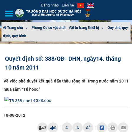
Đăng nhập
Liên hệ
Trang chủ
Phòng Cơ sở vật chất - Vật tư trang thiết bị
Quy chế, quy
định, quy trình
GIỚI THIỆU
CƠ CẤU TỔ CHỨC
Quyết định số: 388/QĐ- DHN, ngày14. tháng
10 năm 2011
TUYỂN SINH
Về việc phê duyệt kết quả đấu thầu rộng rãi trong nước năm 2011
ĐÀO TẠO
mua sắm “Tủ hood”.
ĐẢM BẢO CHẤT LƯỢNG
TB 388.doc
KHOA HỌC CÔNG NGHỆ
10-08-2012
HTQT
+
A
|
|
-
43
0
A
A