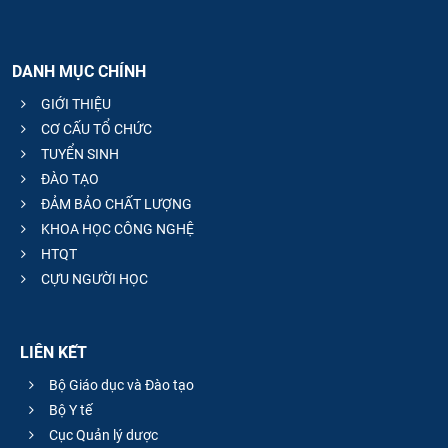
DANH MỤC CHÍNH
GIỚI THIỆU
CƠ CẤU TỔ CHỨC
TUYỂN SINH
ĐÀO TẠO
ĐẢM BẢO CHẤT LƯỢNG
KHOA HỌC CÔNG NGHỆ
HTQT
CỰU NGƯỜI HỌC
LIÊN KẾT
Bộ Giáo dục và Đào tạo
Bộ Y tế
Cục Quản lý dược