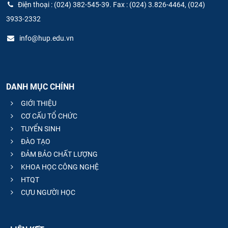
Điện thoại : (024) 382-545-39. Fax : (024) 3.826-4464, (024)
3933-2332
info@hup.edu.vn
DANH MỤC CHÍNH
GIỚI THIỆU
CƠ CẤU TỔ CHỨC
TUYỂN SINH
ĐÀO TẠO
ĐẢM BẢO CHẤT LƯỢNG
KHOA HỌC CÔNG NGHỆ
HTQT
CỰU NGƯỜI HỌC