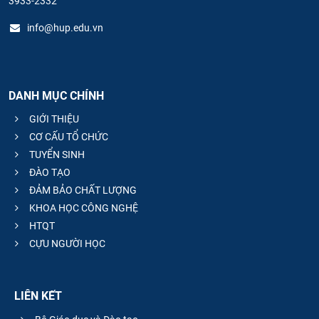
3933-2332
info@hup.edu.vn
DANH MỤC CHÍNH
GIỚI THIỆU
CƠ CẤU TỔ CHỨC
TUYỂN SINH
ĐÀO TẠO
ĐẢM BẢO CHẤT LƯỢNG
KHOA HỌC CÔNG NGHỆ
HTQT
CỰU NGƯỜI HỌC
LIÊN KẾT