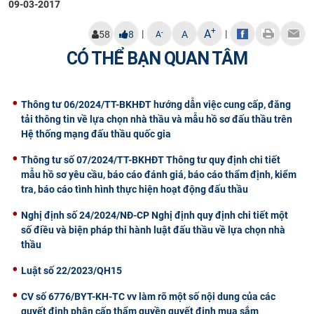
09-03-2017
CỰU NGƯỜI HỌC
+
A
|
|
-
58
8
A
A
CÓ THỂ BẠN QUAN TÂM
Thông tư 06/2024/TT-BKHĐT hướng dẫn việc cung cấp, đăng
tải thông tin về lựa chọn nhà thầu và mẫu hồ sơ đấu thầu trên
Hệ thống mạng đấu thầu quốc gia
Thông tư số 07/2024/TT-BKHĐT Thông tư quy định chi tiết
mẫu hồ sơ yêu cầu, báo cáo đánh giá, báo cáo thẩm định, kiểm
tra, báo cáo tình hình thực hiện hoạt động đấu thầu
Nghị định số 24/2024/NĐ-CP Nghị định quy định chi tiết một
số điều và biện pháp thi hành luật đấu thầu về lựa chọn nhà
thầu
Luật số 22/2023/QH15
CV số 6776/BYT-KH-TC vv làm rõ một số nội dung của các
quyết định phân cấp thẩm quyền quyết định mua sắm