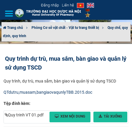
Đăng nhập
Liên hệ
Trang chủ
Phòng Cơ sở vật chất - Vật tư trang thiết bị
Quy chế, quy
định, quy trình
GIỚI THIỆU
CƠ CẤU TỔ CHỨC
Quy trình dự trù, mua sắm, bàn giao và quản lý
sử dụng TSCD
TUYỂN SINH
​Quy trình, dự trù, mua sắm, bàn giao và quản lý sử dụng TSCD
ĐÀO TẠO
QTdutru,muasam,bangiaovaqunlyTBB.2015.doc
ĐẢM BẢO CHẤT LƯỢNG
Tệp đính kèm:
KHOA HỌC CÔNG NGHỆ
Quy trinh VT 01.pdf
XEM NỘI DUNG
TẢI XUỐNG
HTQT