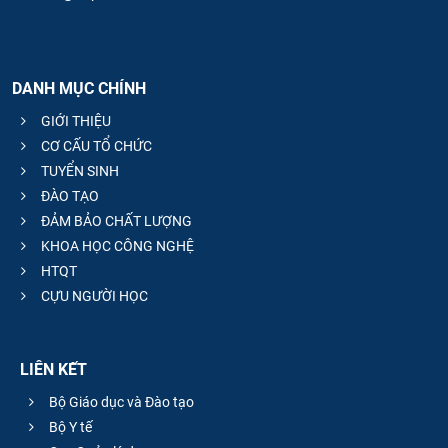
DANH MỤC CHÍNH
GIỚI THIỆU
CƠ CẤU TỔ CHỨC
TUYỂN SINH
ĐÀO TẠO
ĐẢM BẢO CHẤT LƯỢNG
KHOA HỌC CÔNG NGHỆ
HTQT
CỰU NGƯỜI HỌC
LIÊN KẾT
Bộ Giáo dục và Đào tạo
Bộ Y tế