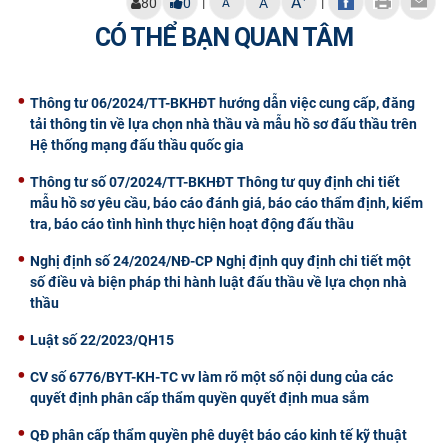
A
|
|
80
0
A
A
CỰU NGƯỜI HỌC
CÓ THỂ BẠN QUAN TÂM
Thông tư 06/2024/TT-BKHĐT hướng dẫn việc cung cấp, đăng
tải thông tin về lựa chọn nhà thầu và mẫu hồ sơ đấu thầu trên
Hệ thống mạng đấu thầu quốc gia
Thông tư số 07/2024/TT-BKHĐT Thông tư quy định chi tiết
mẫu hồ sơ yêu cầu, báo cáo đánh giá, báo cáo thẩm định, kiểm
tra, báo cáo tình hình thực hiện hoạt động đấu thầu
Nghị định số 24/2024/NĐ-CP Nghị định quy định chi tiết một
số điều và biện pháp thi hành luật đấu thầu về lựa chọn nhà
thầu
Luật số 22/2023/QH15
CV số 6776/BYT-KH-TC vv làm rõ một số nội dung của các
quyết định phân cấp thẩm quyền quyết định mua sắm
QĐ phân cấp thẩm quyền phê duyệt báo cáo kinh tế kỹ thuật