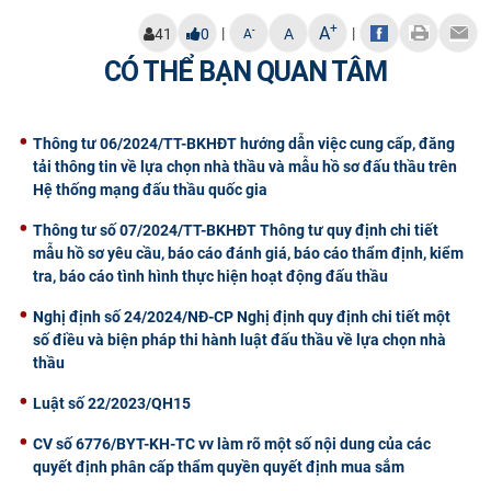
CỰU NGƯỜI HỌC
+
A
|
|
-
41
0
A
A
CÓ THỂ BẠN QUAN TÂM
Thông tư 06/2024/TT-BKHĐT hướng dẫn việc cung cấp, đăng
tải thông tin về lựa chọn nhà thầu và mẫu hồ sơ đấu thầu trên
Hệ thống mạng đấu thầu quốc gia
Thông tư số 07/2024/TT-BKHĐT Thông tư quy định chi tiết
mẫu hồ sơ yêu cầu, báo cáo đánh giá, báo cáo thẩm định, kiểm
tra, báo cáo tình hình thực hiện hoạt động đấu thầu
Nghị định số 24/2024/NĐ-CP Nghị định quy định chi tiết một
số điều và biện pháp thi hành luật đấu thầu về lựa chọn nhà
thầu
Luật số 22/2023/QH15
CV số 6776/BYT-KH-TC vv làm rõ một số nội dung của các
quyết định phân cấp thẩm quyền quyết định mua sắm