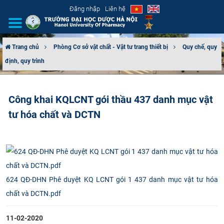
Đăng nhập
Liên hệ
Trang chủ
Phòng Cơ sở vật chất - Vật tư trang thiết bị
Quy chế, quy
định, quy trình
GIỚI THIỆU
CƠ CẤU TỔ CHỨC
Công khai KQLCNT gói thầu 437 danh mục vật
tư hóa chất và DCTN
TUYỂN SINH
ĐÀO TẠO
ĐẢM BẢO CHẤT LƯỢNG
624 QĐ-DHN Phê duyệt KQ LCNT gói 1 437 danh mục vật tư hóa
KHOA HỌC CÔNG NGHỆ
chất và DCTN.pdf
HTQT
11-02-2020