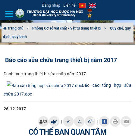
Đăng nhập
Liên hệ
Trang chủ
Phòng Cơ sở vật chất - Vật tư trang thiết bị
Quy chế, quy
định, quy trình
GIỚI THIỆU
CƠ CẤU TỔ CHỨC
Báo cáo sửa chữa trang thiết bị năm 2017
TUYỂN SINH
​Danh mục trang thiết bị sửa chữa năm 2017​
ĐÀO TẠO
Báo cáo tổng hợp sửa
chữa 2017.doc
ĐẢM BẢO CHẤT LƯỢNG
26-12-2017
KHOA HỌC CÔNG NGHỆ
+
A
|
|
-
33
0
A
A
HTQT
CÓ THỂ BẠN QUAN TÂM