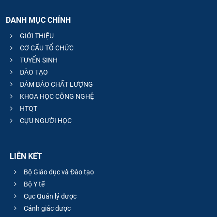
DANH MỤC CHÍNH
GIỚI THIỆU
CƠ CẤU TỔ CHỨC
TUYỂN SINH
ĐÀO TẠO
ĐẢM BẢO CHẤT LƯỢNG
KHOA HỌC CÔNG NGHỆ
HTQT
CỰU NGƯỜI HỌC
LIÊN KẾT
Bộ Giáo dục và Đào tạo
Bộ Y tế
Cục Quản lý dược
Cảnh giác dược