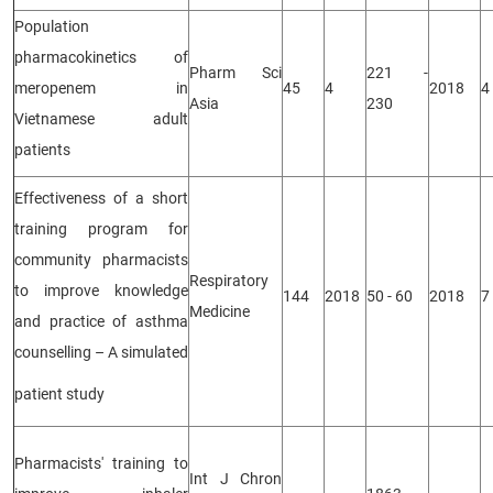
Population
pharmacokinetics of
Pharm Sci
221 -
meropenem in
45
4
2018
4
Asia
230
Vietnamese adult
patients
Effectiveness of a short
training program for
community pharmacists
Respiratory
to improve knowledge
144
2018
50 - 60
2018
7
Medicine
and practice of asthma
counselling – A simulated
patient study
Pharmacists' training to
Int J Chron