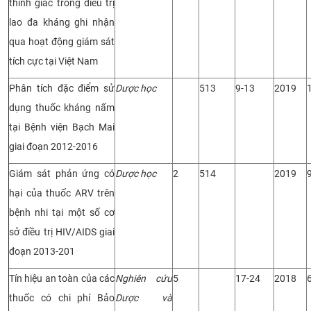
thính giác trong điều trị
lao đa kháng ghi nhận
qua hoạt động giám sát
tích cực tại Việt Nam
Phân tích đặc điểm sử
Dược học
513
9-13
2019
dụng thuốc kháng nấm
tại Bệnh viện Bạch Mai
giai đoạn 2012-2016
Giám sát phản ứng có
Dược học
2
514
2019
hại của thuốc ARV trên
bệnh nhi tại một số cơ
sở điều trị HIV/AIDS giai
đoạn 2013-201
Tín hiệu an toàn của các
Nghiên cứu
5
17-24
2018
thuốc có chi phí Bảo
Dược và