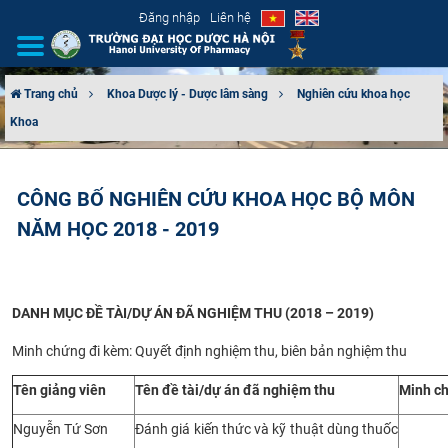
Đăng nhập
Liên hệ
Trang chủ
Khoa Dược lý - Dược lâm sàng
Nghiên cứu khoa học
Khoa
GIỚI THIỆU
CƠ CẤU TỔ CHỨC
CÔNG BỐ NGHIÊN CỨU KHOA HỌC BỘ MÔN
NĂM HỌC 2018 - 2019
TUYỂN SINH
ĐÀO TẠO
DANH MỤC ĐỀ TÀI/DỰ ÁN ĐÃ NGHIỆM THU (2018 – 2019)
ĐẢM BẢO CHẤT LƯỢNG
Minh chứng đi kèm: Quyết định nghiệm thu, biên bản nghiệm thu
KHOA HỌC CÔNG NGHỆ
Tên giảng viên
Tên đề tài/dự án đã nghiệm thu
Minh c
HTQT
Nguyễn Tứ Sơn
Đánh giá kiến thức và kỹ thuật dùng thuốc