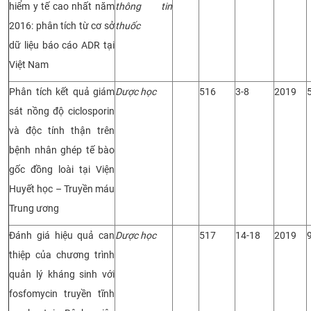
hiểm y tế cao nhất năm
thông tin
2016: phân tích từ cơ sở
thuốc
dữ liệu báo cáo ADR tại
Việt Nam
Phân tích kết quả giám
Dược học
516
3-8
2019
sát nồng độ ciclosporin
và độc tính thận trên
bệnh nhân ghép tế bào
gốc đồng loài tại Viện
Huyết học – Truyền máu
Trung ương
Đánh giá hiệu quả can
Dược học
517
14-18
2019
thiệp của chương trình
quản lý kháng sinh với
fosfomycin truyền tĩnh