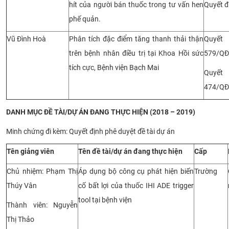
hít của người bán thuốc trong tư vấn hen
Quyết 
CỰU NGƯỜI HỌC
phế quản.
Vũ Đình Hoà
Phân tích đặc điểm tăng thanh thải thận
Quyết
trên bệnh nhân điều trị tại Khoa Hồi sức
579/QĐ
tích cực, Bệnh viện Bạch Mai
Quyết
474/QĐ
DANH MỤC ĐỀ TÀI/DỰ ÁN ĐANG THỰC HIỆN (2018 – 2019)
Minh chứng đi kèm: Quyết định phê duyệt đề tài dự án
Tên giảng viên
Tên đề tài/dự án đang thực hiện
Cấp
Chủ nhiệm: Phạm Thị
Áp dụng bộ công cụ phát hiện biến
Trường
Thúy Vân
cố bất lợi của thuốc IHI ADE trigger
tool tại bệnh viện
Thành viên: Nguyễn
Thị Thảo