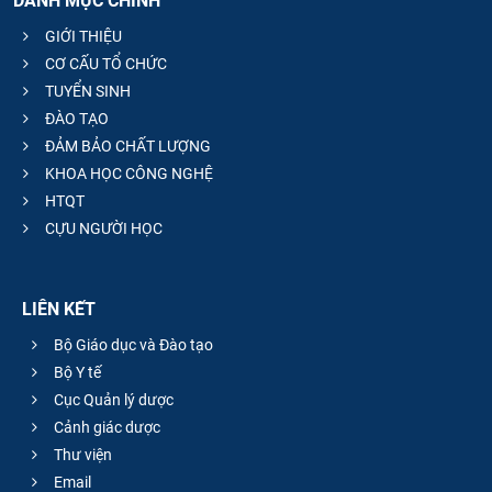
DANH MỤC CHÍNH
GIỚI THIỆU
CƠ CẤU TỔ CHỨC
TUYỂN SINH
ĐÀO TẠO
ĐẢM BẢO CHẤT LƯỢNG
KHOA HỌC CÔNG NGHỆ
HTQT
CỰU NGƯỜI HỌC
LIÊN KẾT
Bộ Giáo dục và Đào tạo
Bộ Y tế
Cục Quản lý dược
Cảnh giác dược
Thư viện
Email