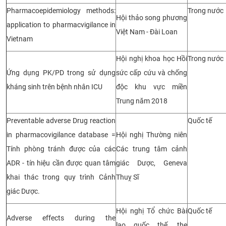
Pharmacoepidemiology methods:
Trong nước
Hội thảo song phương
application to pharmacvigilance in
Việt Nam - Đài Loan
Vietnam
Hội nghị khoa học Hồi
Trong nước
Ứng dụng PK/PD trong sử dụng
sức cấp cứu và chống
kháng sinh trên bệnh nhân ICU
độc khu vực miền
Trung năm 2018
Preventable adverse Drug reaction
Quốc tế
in pharmacovigilance database =
Hội nghị Thường niên
Tính phòng tránh được của các
Các trung tâm cảnh
ADR - tín hiệu cần được quan tâm
giác Dược, Geneva
khai thác trong quy trình Cảnh
Thuỵ Sĩ
giác Dược.
Hội nghị Tổ chức Bài
Quốc tế
Adverse effects during the
lao quốc thế, the