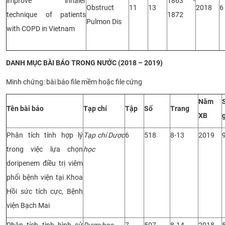
improve inhaler
1863 -
Obstruct
11
13
2018
6
technique of patients
1872
Pulmon Dis
with COPD in Vietnam
DANH MỤC BÀI BÁO TRONG NƯỚC (2018 – 2019)
Minh chứng: bài báo file mềm hoặc file cứng
Năm
Tên bài báo
Tạp chí
Tập
Số
Trang
XB
Phân tích tính hợp lý
Tạp chí Dược
6
518
8-13
2019
trong việc lựa chọn
học
doripenem điều trị viêm
phổi bệnh viện tại Khoa
Hồi sức tích cực, Bệnh
viện Bạch Mai
Phân tích tình hình sử
Dược học
7
507
8-14
2018