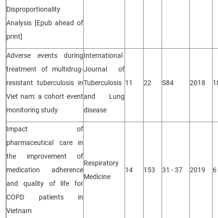
Disproportionality
Analysis [Epub ahead of
print]
Adverse events during
International
treatment of multidrug-
Journal of
resistant tuberculosis in
Tuberculosis
11
22
S84
2018
1
Viet nam: a cohort event
and Lung
monitoring study
disease
Impact of
pharmaceutical care in
the improvement of
Respiratory
medication adherence
14
153
31 - 37
2019
6
Medicine
and quality of life for
COPD patients in
Vietnam