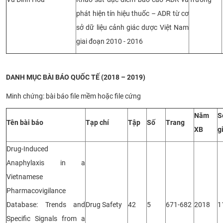
phát hiện tín hiệu thuốc – ADR từ cơ
sở dữ liệu cảnh giác dược Việt Nam
giai đoạn 2010 - 2016
DANH MỤC BÀI BÁO QUỐC TẾ (2018 – 2019)
Minh chứng: bài báo file mềm hoặc file cứng
Năm
S
Tên bài báo
Tạp chí
Tập
Số
Trang
XB
g
Drug-Induced
Anaphylaxis in a
Vietnamese
Pharmacovigilance
Database: Trends and
Drug Safety
42
5
671-682
2018
1
Specific Signals from a