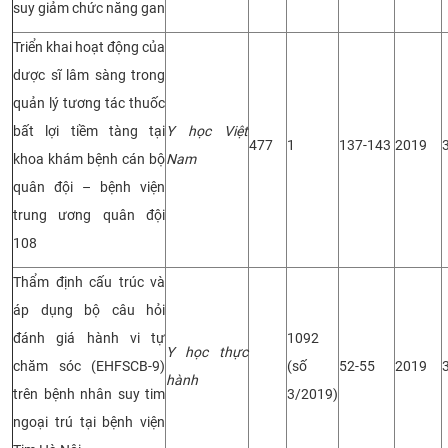
suy giảm chức năng gan
Triển khai hoạt động của
dược sĩ lâm sàng trong
quản lý tương tác thuốc
bất lợi tiềm tàng tại
Y học Việt
477
1
137-143
2019
khoa khám bệnh cán bộ
Nam
quân đội – bệnh viện
trung ương quân đội
108
Thẩm định cấu trúc và
áp dụng bộ câu hỏi
đánh giá hành vi tự
1092
Y học thực
chăm sóc (EHFSCB-9)
(số
52-55
2019
hành
trên bệnh nhân suy tim
3/2019)
ngoại trú tại bệnh viện