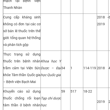
mạch tại Bệnh viện
Thanh Nhàn
Cung cấp kháng sinh
2018 -
không có đơn tại các cơ
2019
sở bán lẻ thuốc trên thế
giới: tổng quan hệ thống
và phân tích gộp
Thực trạng sử dụng
thuốc trên bệnh nhân
Khoa học Y
trầm cảm tại Viện Sức
Dược – Đại
34
1
114-119
2018
khỏe Tâm thần Quốc gia
học Quốc gia
– Bệnh viện Bạch Mai
Khuyến cáo sử dụng
59
517
18-22
thuốc chống rối loạn
Tạp chí dược
2019
tâm thần ở bệnh nhân
học