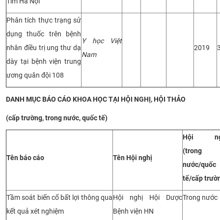
Tim Hà Nội
Phân tích thực trạng sử
dụng thuốc trên bệnh
Y học Việt
nhân điều trị ung thư dạ
2019
Nam
dày tại bệnh viện trung
ương quân đội 108
DANH MỤC BÁO CÁO KHOA HỌC TẠI HỘI NGHỊ, HỘI THẢO
(cấp trường, trong nước, quốc tế)
Hội ng
(trong
Tên báo cáo
Tên Hội nghị
nước/quốc
tế/cấp trườ
Tầm soát biến cố bất lợi thông qua
Hội nghị Hội Dược
Trong nước
kết quả xét nghiệm
Bệnh viện HN