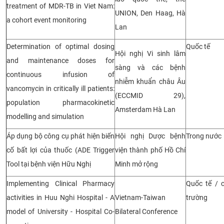
treatment of MDR-TB in Viet Nam:
UNION, Den Haag, Hà
a cohort event monitoring
Lan
Determination of optimal dosing
Quốc tế
Hội nghị Vi sinh lâm
and maintenance doses for
sàng và các bệnh
continuous infusion of
nhiễm khuẩn châu Âu
vancomycin in critically ill patients:
(ECCMID 29),
population pharmacokinetic
Amsterdam Hà Lan
modelling and simulation
Áp dụng bộ công cụ phát hiện biến
Hội nghị Dược bệnh
Trong nước
cố bất lợi của thuốc (ADE Trigger
viện thành phố Hồ Chí
Tool tại bệnh viện Hữu Nghị
Minh mở rộng
Implementing Clinical Pharmacy
Quốc tế / 
activities in Huu Nghi Hospital - A
Vietnam-Taiwan
trường
model of University - Hospital Co-
Bilateral Conference