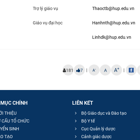
Trợ lý giáo vụ
Thaoctb@hup.edu.vn
Giáo vụ đại học
Hanhnth@hup.edu.vn
Linhdk@hup.edu.vn
+
A
|
|
-
181
7
A
A
 MỤC CHÍNH
LIÊN KẾT
ỚI THIỆU
Bộ Giáo dục và Đào tạo
 CẤU TỔ CHỨC
Bộ Y tế
YỂN SINH
Cục Quản lý dược
O TẠO
Cảnh giác dược