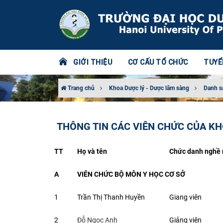
GIỚI THIỆU
CƠ CẤU TỔ CHỨC
TUYỂ
Trang chủ
Khoa Dược lý - Dược lâm sàng
Danh s
THÔNG TIN CÁC VIÊN CHỨC CỦA KH
TT
Họ và tên
Chức danh nghề 
A
VIÊN CHỨC BỘ MÔN Y HỌC CƠ SỞ
1
Trần Thị Thanh Huyền
Giang viên
2
Đỗ Ngọc Anh
Giảng viên