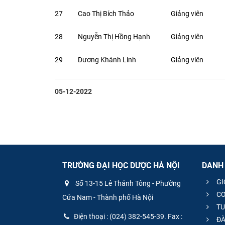
27
Cao Thị Bích Thảo
Giảng viên
28
Nguyễn Thị Hồng Hạnh
Giảng viên
29
Dương Khánh Linh
Giảng viên
05-12-2022
TRƯỜNG ĐẠI HỌC DƯỢC HÀ NỘI
DANH
GI
Số 13-15 Lê Thánh Tông - Phường
CƠ
Cửa Nam - Thành phố Hà Nội
TU
Điện thoại : (024) 382-545-39. Fax :
ĐÀ