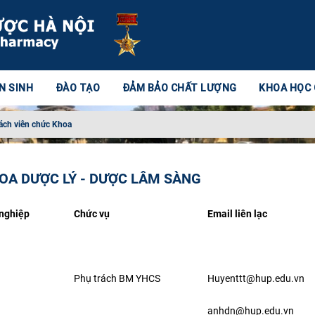
N SINH
ĐÀO TẠO
ĐẢM BẢO CHẤT LƯỢNG
KHOA HỌC
ách viên chức Khoa
OA DƯỢC LÝ - DƯỢC LÂM SÀNG
nghiệp
Chức vụ
Email liên lạc
Phụ trách BM YHCS
Huyenttt@hup.edu.vn
anhdn@hup.edu.vn