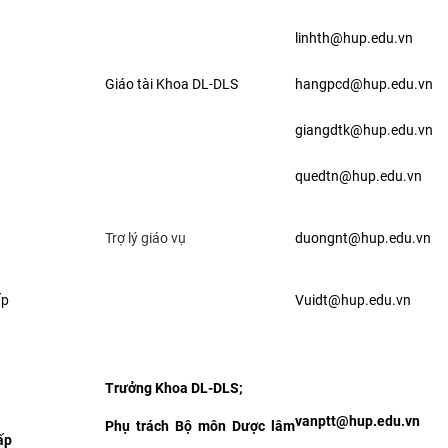
linhth@hup.edu.vn
Giáo tài Khoa DL-DLS
hangpcd@hup.edu.vn
giangdtk@hup.edu.vn
quedtn@hup.edu.vn
Trợ lý giáo vụ
duongnt@hup.edu.vn
ấp
Vuidt@hup.edu.vn
Trưởng Khoa DL-DLS;
vanptt@hup.edu.vn
Phụ trách Bộ môn Dược lâm
ấp