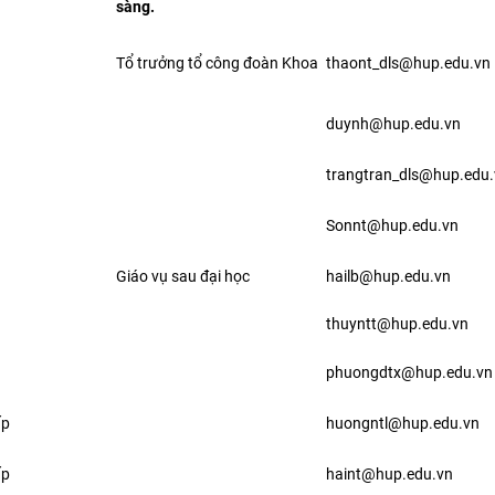
sàng.
Tổ trưởng tổ công đoàn Khoa
thaont_dls@hup.edu.vn
duynh@hup.edu.vn
trangtran_dls@hup.edu
Sonnt@hup.edu.vn
Giáo vụ sau đại học
hailb@hup.edu.vn
thuyntt@hup.edu.vn
phuongdtx@hup.edu.vn
ấp
huongntl@hup.edu.vn
ấp
haint@hup.edu.vn