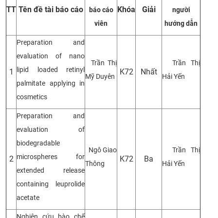
TT
Tên đề tài báo cáo
Khóa
Giải
báo cáo
người
CỰU NGƯỜI HỌC
viên
hướng dẫn
Preparation and
evaluation of nano
Trần Thị
Trần Thị
lipid loaded retinyl
1
K72
Nhất
Mỹ Duyên
Hải Yến
palmitate applying in
cosmetics
Preparation and
evaluation of
biodegradable
Ngô Giao
Trần Thị
microspheres for
2
K72
Ba
Thông
Hải Yến
extended release
containing leuprolide
acetate
Nghiên cứu bào chế