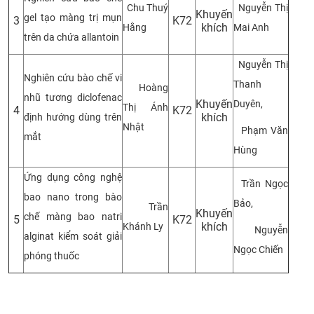
Chu Thuý
Nguyễn Thị
Khuyến
gel tạo màng trị mụn
3
K72
khích
Hằng
Mai Anh
trên da chứa allantoin
Nguyễn Thị
Nghiên cứu bào chế vi
Thanh
Hoàng
nhũ tương diclofenac
Khuyến
Duyên,
Thị Ánh
4
K72
khích
định hướng dùng trên
Nhật
Phạm Văn
mắt
Hùng
Ứng dụng công nghệ
Trần Ngọc
bao nano trong bào
Bảo,
Trần
Khuyến
chế màng bao natri
5
K72
khích
Khánh Ly
Nguyễn
alginat kiểm soát giải
Ngọc Chiến
phóng thuốc