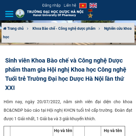
Đăng nhập
Liên hệ
Trang chủ
Khoa Bào chế - Công nghệ dược phẩm
Nghiên cứu khoa
học
GIỚI THIỆU
CƠ CẤU TỔ CHỨC
Sinh viên Khoa Bào chế và Công nghệ Dược
phẩm tham gia Hội nghị Khoa học Công nghệ
TUYỂN SINH
Tuổi trẻ Trường Đại học Dược Hà Nội lần thứ
ĐÀO TẠO
XXI
ĐẢM BẢO CHẤT LƯỢNG
Hôm nay, ngày 20/07/2022, năm sinh viên đại diện cho khoa
BC&CNDP báo cáo tại Hội nghị KHCN tuổi trẻ cấp trường. Đoàn đạt
KHOA HỌC CÔNG NGHỆ
được 1 Giải nhất, 1 Giải ba và 3 giải khuyến khích.
HTQT
Họ và tên
Họ và tên