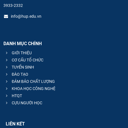
3933-2332
info@hup.edu.vn
DANH MỤC CHÍNH
GIỚI THIỆU
CƠ CẤU TỔ CHỨC
TUYỂN SINH
ĐÀO TẠO
ĐẢM BẢO CHẤT LƯỢNG
KHOA HỌC CÔNG NGHỆ
HTQT
CỰU NGƯỜI HỌC
LIÊN KẾT