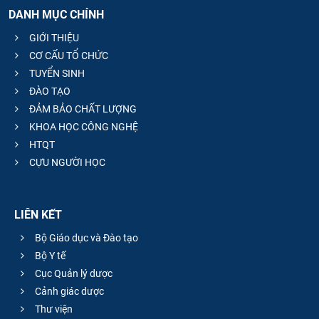
DANH MỤC CHÍNH
GIỚI THIỆU
CƠ CẤU TỔ CHỨC
TUYỂN SINH
ĐÀO TẠO
ĐẢM BẢO CHẤT LƯỢNG
KHOA HỌC CÔNG NGHỆ
HTQT
CỰU NGƯỜI HỌC
LIÊN KẾT
Bộ Giáo dục và Đào tạo
Bộ Y tế
Cục Quản lý dược
Cảnh giác dược
Thư viện