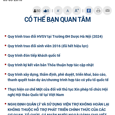
CỰU NGƯỜI HỌC
+
A
|
|
-
50
0
A
A
CÓ THỂ BẠN QUAN TÂM
Quy trình trao đổi HVSV tại Trường ĐH Dược Hà Nội (2024)
Quy trình trao đổi sinh viên 2016 (đã hết hiệu lực)
Quy trình đón tiếp khách quốc tế
Quy trình ký kết văn bản Thỏa thuận hợp tác cập nhật
Quy trình xây dựng, thẩm định, phê duyệt, triển khai, báo cáo,
thanh quyết toán dự án/chương trình hợp tác có yếu tố quốc tế
Thực hiện cơ chế Một cửa đối với thủ tục Xin phép tổ chức Hội
nghị Hội thảo Quốc tế tại Việt Nam
NGHỊ ĐỊNH QUẢN LÝ VÀ SỬ DỤNG VIỆN TRỢ KHÔNG HOÀN LẠI
KHÔNG THUỘC HỖ TRỢ PHÁT TRIỂN CHÍNH THỨC CỦA CÁC
CƠ QUAN, TỔ CHỨC, CÁ NHÂN NƯỚC NGOÀI DÀNH CHO VIỆT