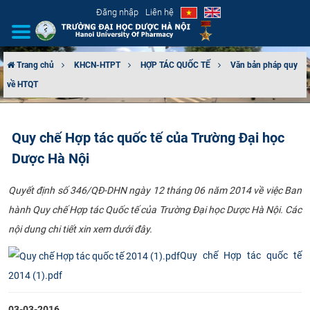
Đăng nhập
Liên hệ
Trang chủ
KHCN-HTPT
HỢP TÁC QUỐC TẾ
Văn bản pháp quy
về HTQT
GIỚI THIỆU
CƠ CẤU TỔ CHỨC
Quy chế Hợp tác quốc tế của Trường Đại học
Dược Hà Nội
TUYỂN SINH
Qu​yết định số 346/QĐ-DHN ngày 12 tháng 06 năm 2014 về việc Ban
ĐÀO TẠO
hành Quy chế Hợp tác Quốc tế của Trường Đại học Dược Hà Nội. Các
ĐẢM BẢO CHẤT LƯỢNG
nội dung chi tiết xin xem dưới đây.
Quy chế Hợp tác quốc tế
KHOA HỌC CÔNG NGHỆ
2014 (1).pdf
HTQT
03-03-2016