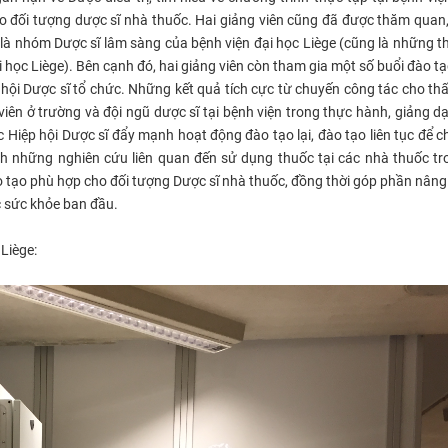
o đối tượng dược sĩ nhà thuốc. Hai giảng viên cũng đã được thăm quan,
 là nhóm Dược sĩ lâm sàng của bệnh viện đại học Liège (cũng là những t
học Liège). Bên cạnh đó, hai giảng viên còn tham gia một số buổi đào tạo
p hội Dược sĩ tổ chức. Những kết quả tích cực từ chuyến công tác cho th
 viên ở trường và đội ngũ dược sĩ tại bệnh viện trong thực hành, giảng d
 Hiệp hội Dược sĩ đẩy mạnh hoạt động đào tạo lại, đào tạo liên tục để 
nh những nghiên cứu liên quan đến sử dụng thuốc tại các nhà thuốc t
o tạo phù hợp cho đối tượng Dược sĩ nhà thuốc, đồng thời góp phần nâng
c sức khỏe ban đầu.
 Liège
:​