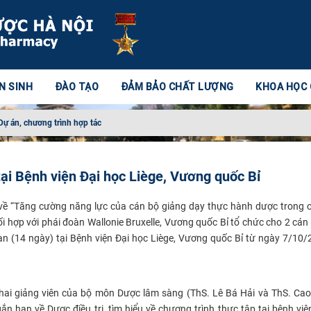
N SINH
ĐÀO TẠO
ĐẢM BẢO CHẤT LƯỢNG
KHOA HỌC
Dự án, chương trình hợp tác
ại Bệnh viện Đại học Liège, Vương quốc Bỉ
ề “
Tăng cường năng lực của cán bộ giảng dạy thực hành dược trong 
i hợp với phái đoàn Wallonie Bruxelle, Vương quốc Bỉ tổ chức cho 2 cán
n (14 ngày) tại Bệnh viện Đại học Liège, Vương quốc Bỉ từ ngày 7/10
, hai giảng viên của bộ môn Dược lâm sàng (ThS. Lê Bá Hải và ThS. Cao
 hạn về Dược điều trị, tìm hiểu về chương trình thực tập tại bệnh việ