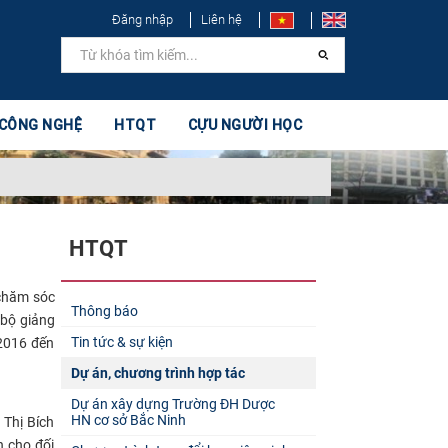
Đăng nhập
Liên hệ
 CÔNG NGHỆ
HTQT
CỰU NGƯỜI HỌC
HTQT
chăm sóc
Thông báo
 bộ giảng
Tin tức & sự kiện
/2016 đến
Dự án, chương trình hợp tác
Dự án xây dựng Trường ĐH Dược
HN cơ sở Bắc Ninh
 Thị Bích
n cho đối