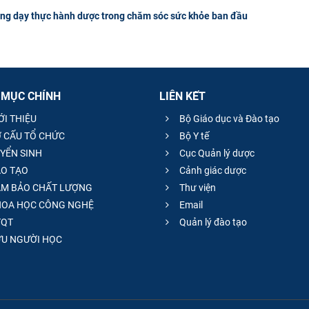
ảng dạy thực hành dược trong chăm sóc sức khỏe ban đầu
 MỤC CHÍNH
LIÊN KẾT
ỚI THIỆU
Bộ Giáo dục và Đào tạo
 CẤU TỔ CHỨC
Bộ Y tế
YỂN SINH
Cục Quản lý dược
O TẠO
Cảnh giác dược
M BẢO CHẤT LƯỢNG
Thư viện
OA HỌC CÔNG NGHỆ
Email
QT
Quản lý đào tạo
̣U NGƯỜI HỌC