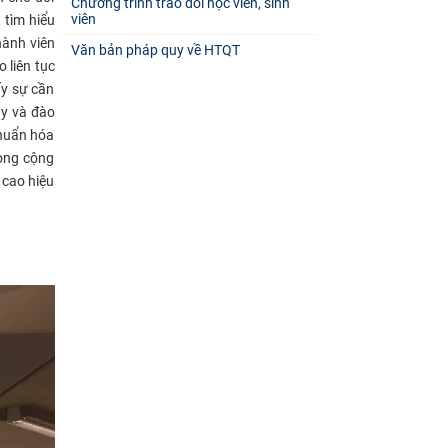
Chương trình trao đổi học viên, sinh
viên
 tìm hiểu
hành viên
Văn bản pháp quy về HTQT
 liên tục
ấy sự cần
ạy và đào
chuẩn hóa
rong cộng
 cao hiệu