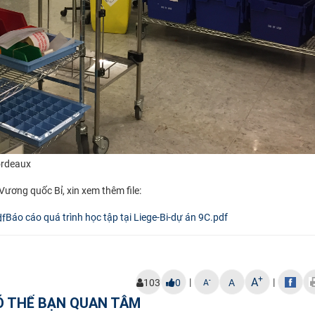
rdeaux​
Vương quốc Bỉ, xin xem thêm file:
Báo cáo quá trình học tập tại Liege-Bi-dự án 9C.pdf
+
A
|
|
-
103
0
A
A
Ó THỂ BẠN QUAN TÂM