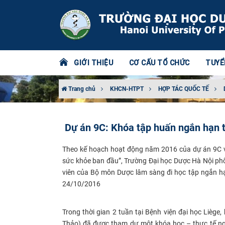
GIỚI THIỆU
CƠ CẤU TỔ CHỨC
TUYỂ
Trang chủ
KHCN-HTPT
HỢP TÁC QUỐC TẾ
Dự án 9C: Khóa tập huấn ngắn hạn t
Theo kế hoạch hoạt động năm 2016 của dự án 9C v
sức khỏe ban đầu
”, Trường Đại học Dược Hà Nội phố
viên của Bộ môn Dược lâm sàng đi học tập ngắn hạ
24/10/2016
Trong thời gian 2 tuần tại Bệnh viện đại học Liège
Thảo) đã được tham dự một khóa học – thực tế ngắn