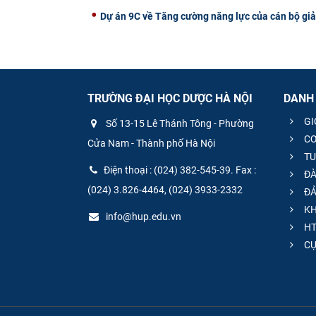
Dự án 9C về Tăng cường năng lực của cán bộ gi
TRƯỜNG ĐẠI HỌC DƯỢC HÀ NỘI
DANH
GI
Số 13-15 Lê Thánh Tông - Phường
CƠ
Cửa Nam - Thành phố Hà Nội
TU
Điện thoại : (024) 382-545-39. Fax :
ĐÀ
(024) 3.826-4464, (024) 3933-2332
ĐẢ
KH
info@hup.edu.vn
HT
CƯ