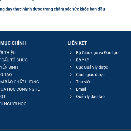
ảng dạy thực hành dược trong chăm sóc sức khỏe ban đầu
 MỤC CHÍNH
LIÊN KẾT
ỚI THIỆU
Bộ Giáo dục và Đào tạo
 CẤU TỔ CHỨC
Bộ Y tế
YỂN SINH
Cục Quản lý dược
O TẠO
Cảnh giác dược
M BẢO CHẤT LƯỢNG
Thư viện
OA HỌC CÔNG NGHỆ
Email
QT
Quản lý đào tạo
̣U NGƯỜI HỌC