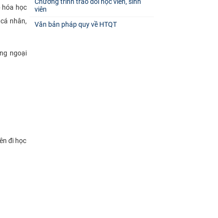
Chương trình trao đổi học viên, sinh
p hóa học
viên
 cá nhân,
Văn bản pháp quy về HTQT
ung ngoại
ên đi học