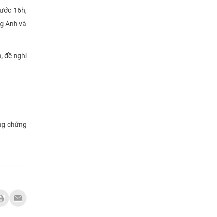
rước 16h,
ng Anh và
, đề nghị
ông chứng