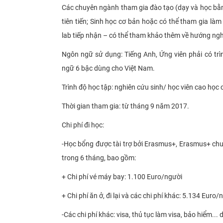
Các chuyên ngành tham gia đào tạo (dạy và học bằn
tiên tiến; Sinh học cơ bản hoặc
có thể tham gia làm
lab tiếp nhận – có thể tham khảo thêm về hướng ngh
Ngôn ngữ sử dụng
: Tiếng Anh, Ứng viên phải có t
ngữ 6 bậc dùng cho Việt Nam.
Trình độ học tập:
nghiên cứu sinh/ học viên cao học c
Thời gian tham gia:
từ tháng 9 năm 2017.
Chi phí đi học:
-
Học bổng được tài trợ bởi Erasmus+, Erasmus+ chuy
trong 6 tháng, bao gồm
:
+ Chi phí vé máy bay: 1.100 Euro/người
+ Chi phí ăn ở, đi lại và các chi phí khác: 5.134 Euro
-
Các chi phí khác: visa, thủ tục làm visa, bảo hiểm... d