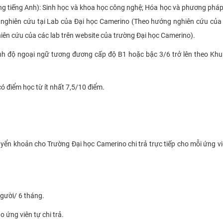
g tiếng Anh)
: Sinh học và khoa học công nghệ; Hóa học và phương phá
 nghiên cứu tại Lab của Đại học Camerino (Theo hướng nghiên cứu của
iên cứu của các lab trên website của trường Đại học Camerino).
rình độ ngoại ngữ tương đương cấp độ B1 hoặc bậc 3/6 trở lên theo Kh
ó điểm học từ ít nhất 7,5/10 điểm.
ển khoản cho Trường Đại học Camerino chi trả trực tiếp cho mỗi ứng vi
/người/ 6 tháng.
o ứng viên tự chi trả.