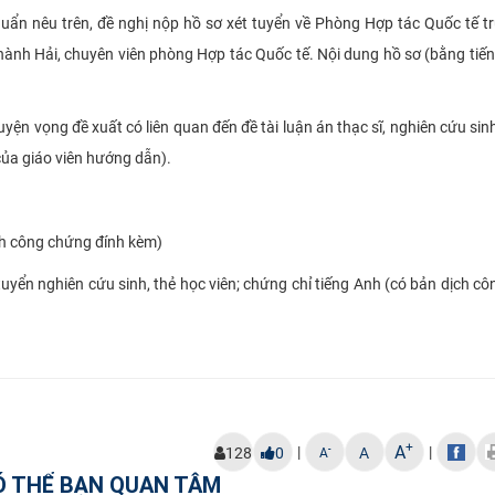
chuẩn
nêu
trên
, đề nghị
nộp hồ sơ xét tuyển về Phòng Hợp tác Quốc tế t
 Thành Hải, chuyên viên phòng Hợp tác Quốc tế. Nội dung hồ sơ (bằng tiế
yện vọng đề xuất có liên quan đến đề tài luận án thạc sĩ, nghiên cứu sinh
của giáo viên hướng dẫn).
ch công chứng đính kèm)
uyển nghiên cứu sinh, thẻ học viên; chứng chỉ tiếng Anh (có bản dịch c
+
A
|
|
-
128
0
A
A
Ó THỂ BẠN QUAN TÂM