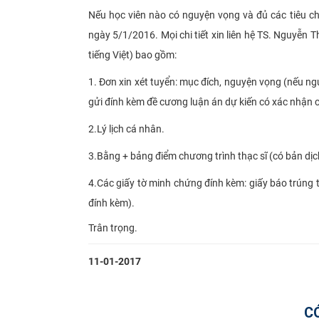
N
ếu học viên nào có nguyện vọng và đủ các tiêu 
ngày 5/1/2016. Mọi chi tiết xin liên hệ TS. Nguyễn
tiếng Việt) bao gồm
:
1.
Đơn xin xét tuyển: mục đích, nguyện vọng (nếu ngu
gửi đính kèm đề cương luận án dự kiến có xác nhận 
2.
Lý lịch cá nhân.
3.
Bằng + bảng điểm chương trình thạc sĩ (có bản dị
4.
Các giấy tờ minh chứng đính kèm: giấy báo trúng t
đính kèm).
Trân trọng.​
11-01-2017
C