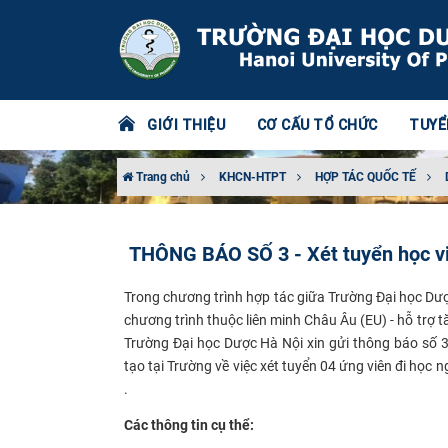
GIỚI THIỆU
CƠ CẤU TỔ CHỨC
TUYỂ
Trang chủ
KHCN-HTPT
HỢP TÁC QUỐC TẾ
THÔNG BÁO SỐ 3 - Xét tuyển học viê
Trong chương trình hợp tác giữa Trường Đại học Dượ
chương trình thuộc liên minh Châu Âu (EU) - hỗ trợ
Trường Đại học Dược Hà Nội xin gửi thông báo số 3
tạo tại Trường về việc xét tuyển 04 ứng viên đi học 
.
​C
ác thông tin cụ thể: