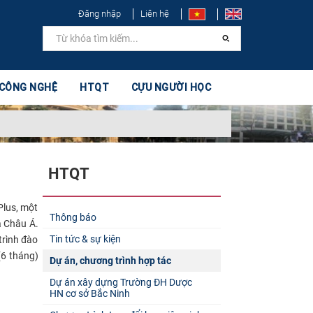
Đăng nhập
Liên hệ
 CÔNG NGHỆ
HTQT
CỰU NGƯỜI HỌC
HTQT
Plus, một
Thông báo
à Châu Á.
Tin tức & sự kiện
trình đào
6 tháng)​
Dự án, chương trình hợp tác
Dự án xây dựng Trường ĐH Dược
HN cơ sở Bắc Ninh