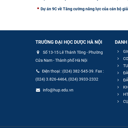
Dự án 9C về Tăng cường năng lực của cán bộ gi
TRƯỜNG ĐẠI HỌC DƯỢC HÀ NỘI
DANH
GI
Số 13-15 Lê Thánh Tông - Phường
CƠ
Cửa Nam - Thành phố Hà Nội
TU
Điện thoại : (024) 382-545-39. Fax :
ĐÀ
(024) 3.826-4464, (024) 3933-2332
ĐẢ
KH
info@hup.edu.vn
HT
CƯ