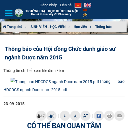
Đăng nhập
Liên hệ
Trang chủ
SINH VIÊN - HỌC VIÊN
Học viên
Thông báo
GIỚI THIỆU
Thông báo của Hội đồng Chức danh giáo sư
CƠ CẤU TỔ CHỨC
ngành Dược năm 2015
TUYỂN SINH
Th​ông tin chi tiết xem file đính kèm
ĐÀO TẠO
Thong bao
HDCDGS nganh Duoc nam 2015.pdf
ĐẢM BẢO CHẤT LƯỢNG
23-09-2015
KHOA HỌC CÔNG NGHỆ
+
A
|
|
-
47
0
A
A
HTQT
CÓ THỂ BẠN QUAN TÂM