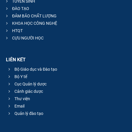
TUYỂN SINH
ĐÀO TẠO
ĐẢM BẢO CHẤT LƯỢNG
KHOA HỌC CÔNG NGHỆ
HTQT
CỰU NGƯỜI HỌC
LIÊN KẾT
Bộ Giáo dục và Đào tạo
Bộ Y tế
Cục Quản lý dược
Cảnh giác dược
Thư viện
Email
Quản lý đào tạo