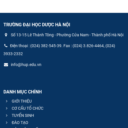
TRƯỜNG ĐẠI HỌC DƯỢC HÀ NỘI
Số 13-15 Lê Thánh Tông - Phường Cửa Nam - Thành phố Hà Nội
Điện thoại : (024) 382-545-39. Fax : (024) 3.826-4464, (024)
3933-2332
info@hup.edu.vn
DANH MỤC CHÍNH
GIỚI THIỆU
CƠ CẤU TỔ CHỨC
TUYỂN SINH
ĐÀO TẠO