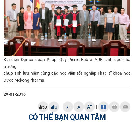
Đại diện Đại sứ quán Pháp,
Quỹ Pierre Fabre, AUF, lãnh đạo nhà
trường
chụp ảnh lưu niệm cùng các học viên tốt nghiệp
Thạc sĩ khoa học
Dược
MekongPharma.
29-01-2016
+
A
|
|
-
50
0
A
A
CÓ THỂ BẠN QUAN TÂM