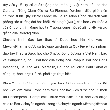
tùy viên y tế
Đại sứ quán Cộng hòa Pháp tại Việt Nam; Bà Beatrice
CỰU NGƯỜI HỌC
Garette - Tổng Giám đốc và Bà Florence Delcher - điều phối viên
chương trình Quỹ Pierre Fabre; Bà Lê Thị Minh Hồng đại diện văn
phòng các trường đại học khối Pháp ngữ (AUF); các học viên khóa 3
của Chương trình đang học tại Trường, cùng một số giảng viên và trợ
giảng của Chương trình.
Chương trình đào tạo thạc sĩ Dược học liên khu vực –
MekongPharma được sự trợ giúp tài chính từ Quỹ Piere Fabre nhằm
đào tạo Thạc sĩ Dược học cho 3 nước Đông Dương là Việt Nam, Lào
và Campuchia, do 3 Đại học của Cộng hòa Pháp là Đại học Paris
Descartes, Đại học AIX- Marseille, Đại học Toulouse Paul Sabatier
cùng Đại học Dược Hà Nội phối hợp thực hiện.
Khóa 2 của chương trình đã tuyển được 12 học viên trong đó có 06
học viên Việt Nam. Trong năm thứ I, các học viên được học 15 môn
tại Phnompenh - Campuchia. Bước vào năm thứ II, học viên được
chia ra làm 2 chuyên ngành, trong đó chuyên ngành Kiểm nghiệm và