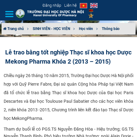
Đăng nhập
Liên hệ
Trang chủ
SINH VIÊN - HỌC VIÊN
Học viên
Thông báo
GIỚI THIỆU
Lễ trao bằng tốt nghiệp Thạc sĩ khoa học Dược
CƠ CẤU TỔ CHỨC
Mekong Pharma Khóa 2 (2013 – 2015)
TUYỂN SINH
Chiều ngày 26 tháng 10 năm 2015, Trường Đại học Dược Hà Nội phối
hợp với Quỹ Pierre Fabre, Đại sứ quán Cộng hòa Pháp tại Việt Nam
ĐÀO TẠO
đã tổ chức lễ trao bằng Thạc sĩ khoa học Dược của Đại học Paris
ĐẢM BẢO CHẤT LƯỢNG
Descartes và Đại học Toulouse Paul Sabatier cho các học viên khóa
2, niên khóa 2013 -2015, Chương trình liên kết đào tạo Thạc sĩ Dược
KHOA HỌC CÔNG NGHỆ
học MekongPharma.
Tham dự buổi lễ có PGS.TS Nguyễn Đăng Hòa - Hiệu trưởng; GS.TS
HTQT
Nguyễn Thanh Bình- Phó hiệu trưởng Nhà trường; ngài Alain Dorie -