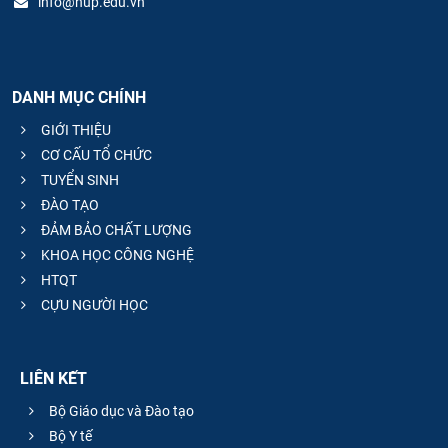
info@hup.edu.vn
DANH MỤC CHÍNH
GIỚI THIỆU
CƠ CẤU TỔ CHỨC
TUYỂN SINH
ĐÀO TẠO
ĐẢM BẢO CHẤT LƯỢNG
KHOA HỌC CÔNG NGHỆ
HTQT
CỰU NGƯỜI HỌC
LIÊN KẾT
Bộ Giáo dục và Đào tạo
Bộ Y tế