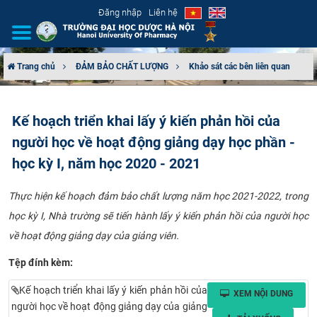
Đăng nhập
Liên hệ
Trang chủ
ĐẢM BẢO CHẤT LƯỢNG
Khảo sát các bên liên quan
GIỚI THIỆU
Kế hoạch triển khai lấy ý kiến phản hồi của
CƠ CẤU TỔ CHỨC
người học về hoạt động giảng dạy học phần -
TUYỂN SINH
học kỳ I, năm học 2020 - 2021
ĐÀO TẠO
Thực hiện kế hoạch đảm bảo chất lượng năm học 2021-2022, trong
học kỳ I, Nhà trường sẽ tiến hành lấy ý kiến phản hồi của người học
ĐẢM BẢO CHẤT LƯỢNG
về hoạt động giảng dạy của giảng viên.​​
Tệp đính kèm:
KHOA HỌC CÔNG NGHỆ
Kế hoạch triển khai lấy ý kiến phản hồi của
XEM NỘI DUNG
HTQT
người học về hoạt động giảng dạy của giảng