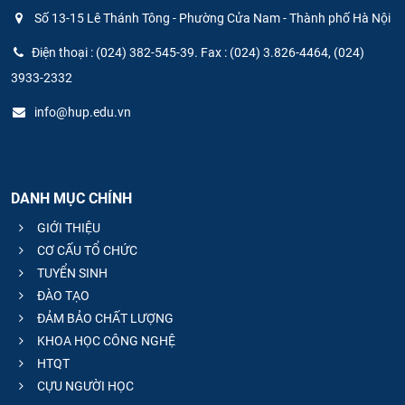
Số 13-15 Lê Thánh Tông - Phường Cửa Nam - Thành phố Hà Nội
Điện thoại : (024) 382-545-39. Fax : (024) 3.826-4464, (024)
3933-2332
info@hup.edu.vn
DANH MỤC CHÍNH
GIỚI THIỆU
CƠ CẤU TỔ CHỨC
TUYỂN SINH
ĐÀO TẠO
ĐẢM BẢO CHẤT LƯỢNG
KHOA HỌC CÔNG NGHỆ
HTQT
CỰU NGƯỜI HỌC