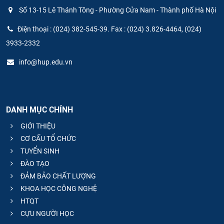
Số 13-15 Lê Thánh Tông - Phường Cửa Nam - Thành phố Hà Nội
Điện thoại : (024) 382-545-39. Fax : (024) 3.826-4464, (024)
3933-2332
info@hup.edu.vn
DANH MỤC CHÍNH
GIỚI THIỆU
CƠ CẤU TỔ CHỨC
TUYỂN SINH
ĐÀO TẠO
ĐẢM BẢO CHẤT LƯỢNG
KHOA HỌC CÔNG NGHỆ
HTQT
CỰU NGƯỜI HỌC