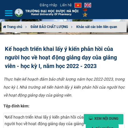
Đăng nhập
Liên hệ
Trang chủ
ĐẢM BẢO CHẤT LƯỢNG
Khảo sát các bên liên quan
GIỚI THIỆU
Kế hoạch triển khai lấy ý kiến phản hồi của
CƠ CẤU TỔ CHỨC
người học về hoạt động giảng dạy của giảng
TUYỂN SINH
viên - học kỳ I, năm học 2022 - 2023
ĐÀO TẠO
Thực hiện kế hoạch đảm bảo chất lượng năm học 2022-2023, trong
học kỳ I, Nhà trường sẽ tiến hành lấy ý kiến phản hồi của người học
ĐẢM BẢO CHẤT LƯỢNG
về hoạt động giảng dạy của giảng viên.​​
Tệp đính kèm:
KHOA HỌC CÔNG NGHỆ
Kế hoạch triển khai lấy ý kiến phản hồi của
XEM NỘI DUNG
HTQT
người học về hoạt động giảng dạy của giảng