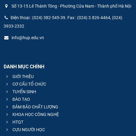
Số 13-15 Lê Thánh Tông - Phường Cửa Nam - Thành phố Hà Nội
Điện thoại : (024) 382-545-39. Fax : (024) 3.826-4464, (024)
3933-2332
info@hup.edu.vn
DANH MỤC CHÍNH
GIỚI THIỆU
CƠ CẤU TỔ CHỨC
TUYỂN SINH
ĐÀO TẠO
ĐẢM BẢO CHẤT LƯỢNG
KHOA HỌC CÔNG NGHỆ
HTQT
CỰU NGƯỜI HỌC