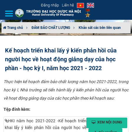
Đăng nhập
Liên hệ
Trang chủ
ĐẢM BẢO CHẤT LƯỢNG
Khảo sát các bên liên quan
GIỚI THIỆU
Kế hoạch triển khai lấy ý kiến phản hồi của
CƠ CẤU TỔ CHỨC
người học về hoạt động giảng dạy của học
TUYỂN SINH
phần - học kỳ I, năm học 2021 - 2022
ĐÀO TẠO
Thực hiện kế hoạch đảm bảo chất lượng năm học 2021-2022, trong
học kỳ I, Nhà trường sẽ tiến hành lấy ý kiến phản hồi của người học
ĐẢM BẢO CHẤT LƯỢNG
về hoạt động giảng dạy của các học phần​​ theo kế hoạch sau:
Tệp đính kèm:
KHOA HỌC CÔNG NGHỆ
HKI năm học 2021-2022 -Kế hoạch triển
XEM NỘI DUNG
HTQT
khai lấy ý kiến phản hồi của người học về